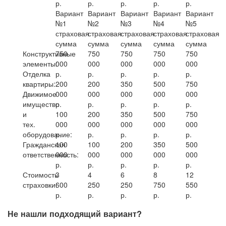
р.
р.
р.
р.
р.
Вариант
Вариант
Вариант
Вариант
Вариант
№1
№2
№3
№4
№5
страховая
страховая
страховая
страховая
страховая
сумма
сумма
сумма
сумма
сумма
Конструктивные
750
750
750
750
750
элементы:
000
000
000
000
000
Отделка
р.
р.
р.
р.
р.
квартиры:
200
200
350
500
750
Движимое
000
000
000
000
000
имущество
р.
р.
р.
р.
р.
и
100
200
350
500
750
тех.
000
000
000
000
000
оборудование:
р.
р.
р.
р.
р.
Гражданская
100
100
200
350
500
ответственность:
000
000
000
000
000
р.
р.
р.
р.
р.
Стоимость
3
4
6
8
12
страховки:
600
250
250
750
550
р.
р.
р.
р.
р.
Не нашли подходящий вариант?