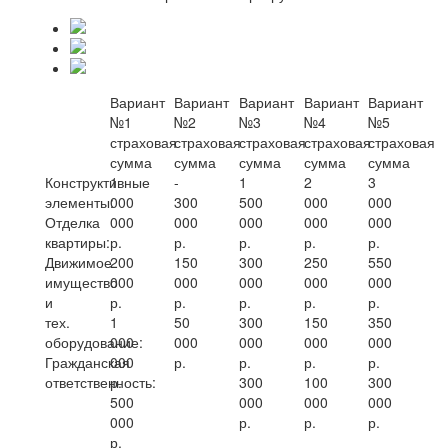
Вариант
Вариант
Вариант
Вариант
Вариант
№1
№2
№3
№4
№5
страховая
страховая
страховая
страховая
страховая
сумма
сумма
сумма
сумма
сумма
Конструктивные
1
-
1
2
3
элементы:
000
300
500
000
000
Отделка
000
000
000
000
000
квартиры:
р.
р.
р.
р.
р.
Движимое
200
150
300
250
550
имущество
000
000
000
000
000
и
р.
р.
р.
р.
р.
тех.
1
50
300
150
350
оборудование:
000
000
000
000
000
Гражданская
000
р.
р.
р.
р.
ответственность:
р.
300
100
300
500
000
000
000
000
р.
р.
р.
р.