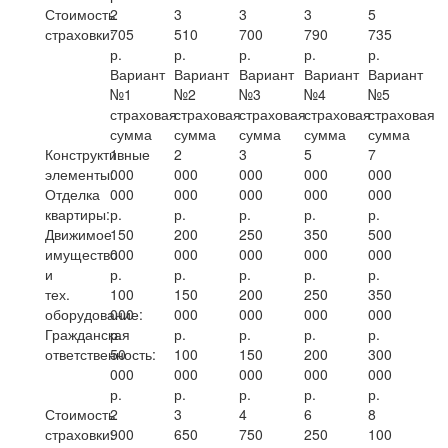
Стоимость
2
3
3
3
5
страховки:
705
510
700
790
735
р.
р.
р.
р.
р.
Вариант
Вариант
Вариант
Вариант
Вариант
№1
№2
№3
№4
№5
страховая
страховая
страховая
страховая
страховая
сумма
сумма
сумма
сумма
сумма
Конструктивные
1
2
3
5
7
элементы:
000
000
000
000
000
Отделка
000
000
000
000
000
квартиры:
р.
р.
р.
р.
р.
Движимое
150
200
250
350
500
имущество
000
000
000
000
000
и
р.
р.
р.
р.
р.
тех.
100
150
200
250
350
оборудование:
000
000
000
000
000
Гражданская
р.
р.
р.
р.
р.
ответственность:
50
100
150
200
300
000
000
000
000
000
р.
р.
р.
р.
р.
Стоимость
2
3
4
6
8
страховки:
900
650
750
250
100