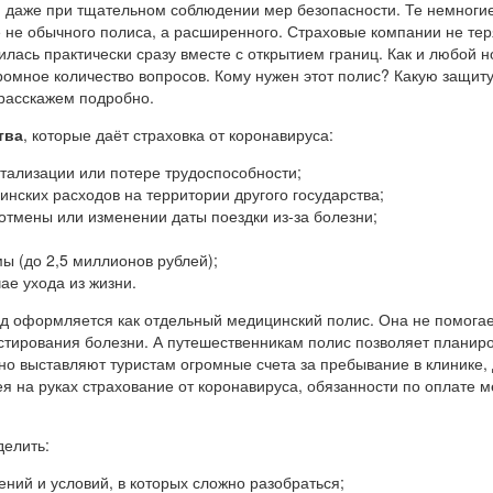
о, даже при тщательном соблюдении мер безопасности. Те немногие
е не обычного полиса, а расширенного. Страховые компании не тер
ась практически сразу вместе с открытием границ. Как и любой но
ромное количество вопросов. Кому нужен этот полис? Какую защит
 расскажем подробно.
тва
, которые даёт страховка от коронавируса:
тализации или потере трудоспособности;
инских расходов на территории другого государства;
тмены или изменении даты поездки из-за болезни;
 (до 2,5 миллионов рублей);
ае ухода из жизни.
д​ оформляется как отдельный медицинский полис. Она не помогае
тирования болезни. А путешественникам полис позволяет планиров
о выставляют туристам огромные счета за пребывание в клинике, 
я на руках страхование от коронавируса, обязанности по оплате м
делить:
ний и условий, в которых сложно разобраться;