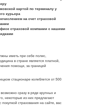
ьеру
нковской картой по терминалу у
го курьера
речислением на счет страховой
пании
офисе страховой компании с нашими
кидками
лжны иметь при себе полис,
дицина в стране является платной,
учения помощи, за границей
ецком стационаре колеблется от 500
 возможно сразу в ряде крупных и
го, некоторые из них предлагают
 покупкой страхования на сайте, вас