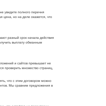
не увидите полного перечня
я цена, но на деле окажется, что
вают разный срок начала действия
 получить выплату обманным
дложений и сайтов превышает не
тся проверить множество страниц,
ять, что с этим договором можно
антов. Мы сравним предложения в
м, кто остаётся на территории