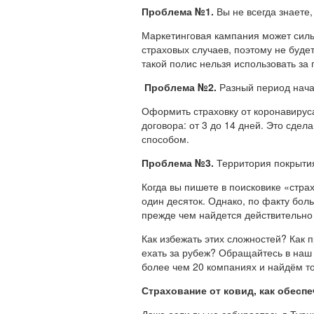
Проблема №1.
Вы не всегда знаете,
Маркетинговая кампания может силь
страховых случаев, поэтому не буде
такой полис нельзя использовать за 
Проблема №2.
Разный период нача
Оформить страховку от коронавируса
договора: от 3 до 14 дней. Это сде
способом.
Проблема №3.
Территория покрыти
Когда вы пишете в поисковике «стра
один десяток. Однако, по факту бол
прежде чем найдется действительно
Как избежать этих сложностей? Как 
ехать за рубеж? Обращайтесь в на
более чем 20 компаниях и найдём то
Страхование от ковид, как обесп
Даже если вы не собираетесь в Турц