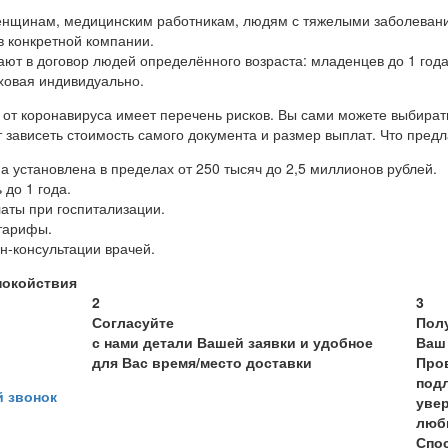
енщинам, медицинским работникам, людям с тяжелыми заболеван
в конкретной компании.
ют в договор людей определённого возраста: младенцев до 1 год
ховая индивидуально.
а от коронавируса имеет перечень рисков. Вы сами можете выбират
ет зависеть стоимость самого документа и размер выплат. Что пре
 установлена в пределах от 250 тысяч до 2,5 миллионов рублей.
 до 1 года.
аты при госпитализации.
тарифы.
н-консультации врачей.
покойствия
2
3
Согласуйте
Пол
с нами детали Вашей заявки и удобное
Ваш
для Вас время/место доставки
Пров
подл
 звонок
увер
люб
Спо