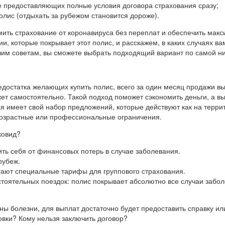
е предоставляющих полные условия договора страхования сразу;
лис (отдыхать за рубежом становится дороже).
ить страхование от коронавируса без переплат и обеспечить мак
, которые покрывает этот полис, и расскажем, в каких случаях в
им советам, вы сможете выбрать подходящий вариант по самой ни
достатка желающих купить полис, всего за один месяц продажи в
т самостоятельно. Такой подход поможет сэкономить деньги, а вы
я имеет свой набор предложений, которые действуют как на террит
возрастные или профессиональные ограничения.
ковид?
ть себя от финансовых потерь в случае заболевания.
рубеж.
гают специальные тарифы для группового страхования.
стоятельных поездок: полис покрывает абсолютно все случаи забол
ны болезни, для выплат достаточно будет предоставить справку ил
ховки? Кому нельзя заключить договор?