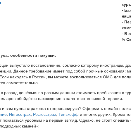
r
кур
- Ба
наше
- Пе
ком
- В 
% С
уса: особенности покупки.
рции выпустило постановление, согласно которому иностранцы, до
кции. Данное требование имеет под собой прочные основания: ме
 Если находясь в России, вы можете воспользоваться ОМС для пол
тся самостоятельно.
 в разряд дешёвых: по разным данным стоимость пребывания в тур
долларов обойдётся нахождение в палате интенсивной терапии.
а и вам нужна страховка от коронавируса? Оформить онлайн полис
ние
,
Ингосстрах
,
Росгосстрах
,
Тинькофф
и многих других. Кроме то
 показаться удобным на первый взгляд. Однако, не стоит спешить с
«подводных камней»: