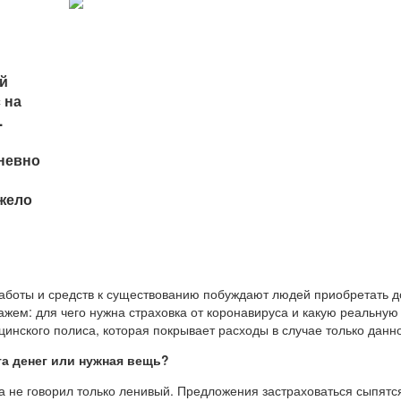
й
 на
.
дневно
жело
з работы и средств к существованию побуждают людей приобретать
кажем: для чего нужна страховка от коронавируса и какую реальную
инского полиса, которая покрывает расходы в случае только данн
ата денег или нужная вещь?
а не говорил только ленивый. Предложения застраховаться сыпятся 