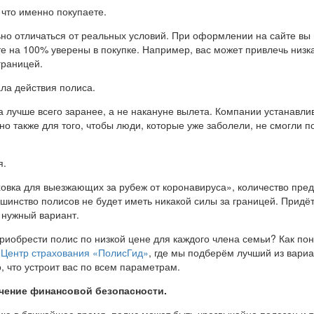
 что именно покупаете.
но отличаться от реальных условий. При оформлении на сайте вы 
те на 100% уверены в покупке. Например, вас может привлечь низка
границей.
ла действия полиса.
 лучше всего заранее, а не накануне вылета. Компании устанавли
лано также для того, чтобы люди, которые уже заболели, не смогли
я.
ховка для выезжающих за рубеж от коронавируса», количество пре
ьшинство полисов не будет иметь никакой силы за границей. Придё
 нужный вариант.
приобрести полис по низкой цене для каждого члена семьи? Как пон
ш
Центр страхования «ПолисГид»
, где мы подберём лучший из вари
, что устроит вас по всем параметрам.
ечение финансовой безопасности.
ию в ближайшее время, полис может быть чрезвычайно полезен и те