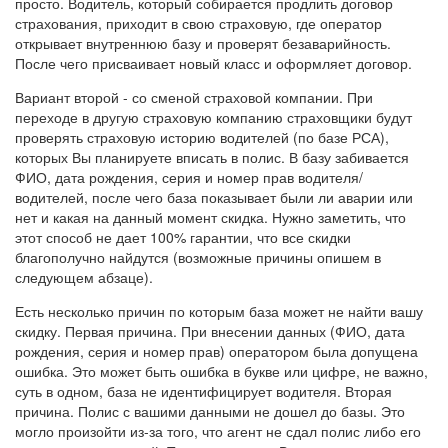
просто. Водитель, который собирается продлить договор
страхования, приходит в свою страховую, где оператор
открывает внутреннюю базу и проверят безаварийность.
После чего присваивает новый класс и оформляет договор.
Вариант второй - со сменой страховой компании. При
переходе в другую страховую компанию страховщики будут
проверять страховую историю водителей (по базе РСА),
которых Вы планируете вписать в полис. В базу забивается
ФИО, дата рождения, серия и номер прав водителя/
водителей, после чего база показывает были ли аварии или
нет и какая на данный момент скидка. Нужно заметить, что
этот способ не дает 100% гарантии, что все скидки
благополучно найдутся (возможные причины опишем в
следующем абзаце).
Есть несколько причин по которым база может не найти вашу
скидку. Первая причина. При внесении данных (ФИО, дата
рождения, серия и номер прав) оператором была допущена
ошибка. Это может быть ошибка в букве или цифре, не важно,
суть в одном, база не идентифицирует водителя. Вторая
причина. Полис с вашими данными не дошел до базы. Это
могло произойти из-за того, что агент не сдал полис либо его