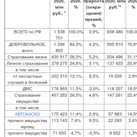
2020,
2020,
прироста
2020, млн
2020
млн
%
(сокра-
руб.**
%
руб., *
щения)
премий,
%
ВСЕГО по РФ
1 538
100,0%
3,9%
658 486
100,
701
ДОБРОВОЛЬНОЕ,
1 296
84,3%
4,2%
505 910
76,8
всего
802
Страхование жизни
430 517
28,0%
5,2%
204 496
31,1
Личное страхование
379 275
24,6%
3,1%
137 435
20,9
в том числе
от несчастных
202 310
13,1%
8,0%
19 228
2,9
случаев и болезней
ДМС
176 965
11,5%
-2,0%
118 207
18,0
Страхование
407 283
26,5%
4,6%
147 261
22,4
имущества
в том числе
АВТОКАСКО
175 423
11,4%
2,9%
97 983
14,9
прочего имущества
113 143
7,4%
9,5%
22 293
3,4
юрлиц
прочего имущества
71 650
4,7%
-0,3%
8 652
1,3