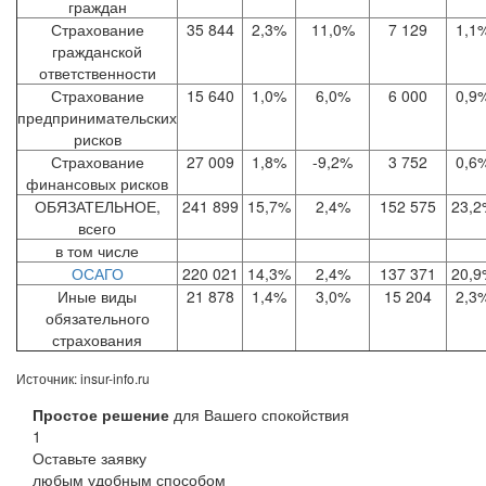
граждан
Страхование
35 844
2,3%
11,0%
7 129
1,1
гражданской
ответственности
Страхование
15 640
1,0%
6,0%
6 000
0,9
предпринимательских
рисков
Страхование
27 009
1,8%
-9,2%
3 752
0,6
финансовых рисков
ОБЯЗАТЕЛЬНОЕ,
241 899
15,7%
2,4%
152 575
23,2
всего
в том числе
ОСАГО
220 021
14,3%
2,4%
137 371
20,9
Иные виды
21 878
1,4%
3,0%
15 204
2,3
обязательного
страхования
Источник: insur-info.ru
Простое решение
для Вашего спокойствия
1
Оставьте заявку
любым удобным способом