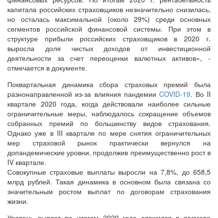
капитала российских страховщиков незначительно снизилась,
но осталась максимальной (около 29%) среди основных
сегментов российской финансовой системы. При этом в
структуре прибыли российских страховщиков в 2020 г.
выросла доля чистых доходов от инвестиционной
деятельности за счет переоценки валютных активов», -
отмечается в документе.
Поквартальная динамика сбора страховых премий была
разнонаправленной из-за влияния пандемии
COVID-19
. Во II
квартале 2020 года, когда действовали наиболее сильные
ограничительные меры, наблюдалось сокращение объемов
собранных премий по большинству видов страхования.
Однако уже в III квартале по мере снятия ограничительных
мер страховой рынок практически вернулся на
допандемические уровни, продолжив преимущественно рост в
IV квартале.
Совокупные страховые выплаты выросли на 7,8%, до 658,5
млрд рублей. Такая динамика в основном была связана со
значительным ростом выплат по договорам страхования
жизни.
Уровень выплат по итогам 2020 года сложился в размере