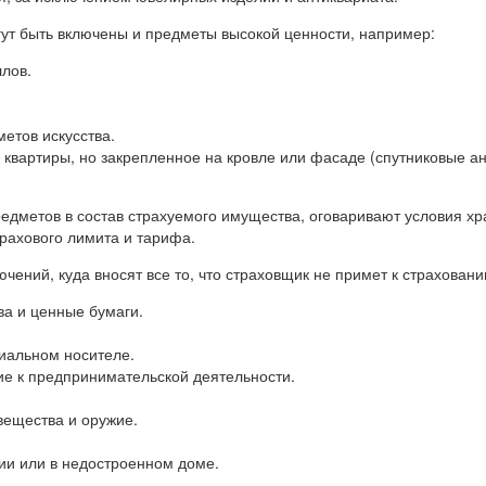
огут быть включены и предметы высокой ценности, например:
лов.
етов искусства.
квартиры, но закрепленное на кровле или фасаде (спутниковые а
редметов в состав страхуемого имущества, оговаривают условия хр
рахового лимита и тарифа.
чений, куда вносят все то, что страховщик не примет к страховани
а и ценные бумаги.
альном носителе.
 к предпринимательской деятельности.
.
вещества и оружие.
ии или в недостроенном доме.