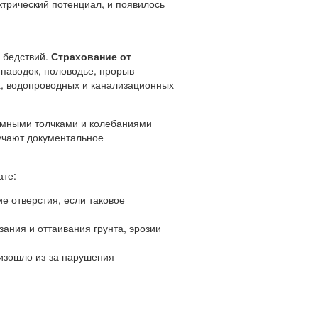
ктрический потенциал, и появилось
х бедствий.
Страхование от
(паводок, половодье, прорыв
х, водопроводных и канализационных
земными толчками и колебаниями
лучают документальное
ате:
ие отверстия, если таковое
ания и оттаивания грунта, эрозии
оизошло из-за нарушения