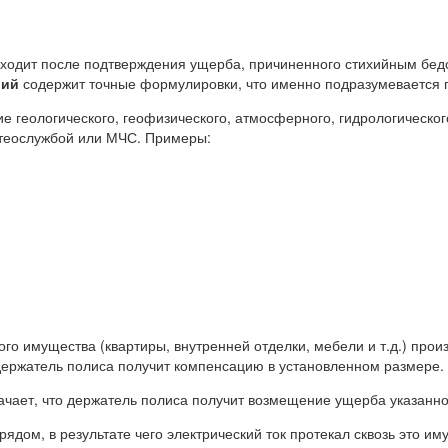
ходит после подтверждения ущерба, причиненного стихийным бед
вий
содержит точные формулировки, что именно подразумевается 
ие геологического, геофизического, атмосферного, гидрологическо
теослужбой или МЧС. Примеры:
го имущества (квартиры, внутренней отделки, мебели и т.д.) прои
 держатель полиса получит компенсацию в установленном размере.
ачает, что держатель полиса получит возмещение ущерба указанно
дом, в результате чего электрический ток протекал сквозь это им