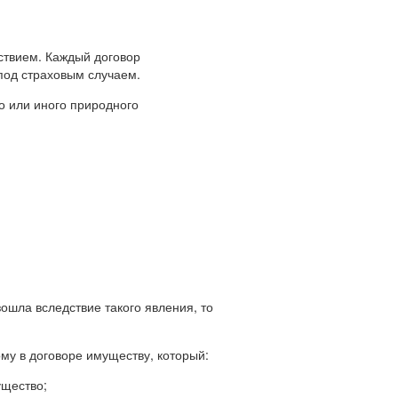
ствием. Каждый договор
под страховым случаем.
го или иного природного
зошла вследствие такого явления, то
му в договоре имуществу, который:
ущество;