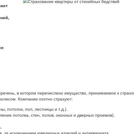
ожет
ний,
се
еречень, в котором перечислено имущество, принимаемое к страхо
полисом. Компании охотно страхуют:
, потолок, пол, лестницы и т.д.).
ение потолка, стен, полов, оконных и дверных проемов).
.
, за исключением ювелирных изделий и антиквариата.