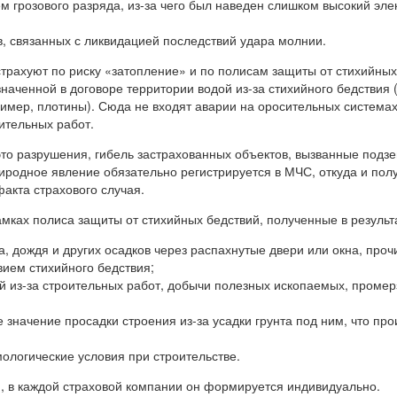
м грозового разряда, из-за чего был наведен слишком высокий эле
, связанных с ликвидацией последствий удара молнии.
страхуют по риску «затопление» и по полисам защиты от стихийны
наченной в договоре территории водой из-за стихийного бедствия 
ример, плотины). Сюда не входят аварии на оросительных система
ительных работ.
это разрушения, гибель застрахованных объектов, вызванные под
риродное явление обязательно регистрируется в МЧС, откуда и по
акта страхового случая.
мках полиса защиты от стихийных бедствий, полученные в результ
а, дождя и других осадков через распахнутые двери или окна, проч
вием стихийного бедствия;
 из-за строительных работ, добычи полезных ископаемых, промерз
начение просадки строения из-за усадки грунта под ним, что пр
ологические условия при строительстве.
, в каждой страховой компании он формируется индивидуально.