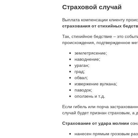
Страховой случай
Выплата компенсации клиенту проис
страхования от стихийных бедст
Так, стихийное бедствие – это событ
происхождения, подтвержденное ме
землетрясение;
наводнение;
ураган;
град;
обвал;
извержение вулкана;
паводок;
оползень и т.д.
Если гибель или порча застрахованно
случай будет признан страховым, а
Страхование от удара молнии
озн
нанесен прямым грозовым разря