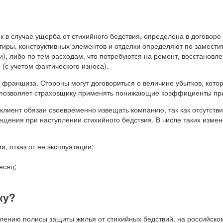
 в случае ущерба от стихийного бедствия, определена в договоре
тиры, конструктивных элементов и отделки определяют по заместит
и), либо по тем расходам, что потребуются на ремонт, восстановле
(с учетом фактического износа).
 франшиза. Стороны могут договориться о величине убытков, кото
а позволяет страховщику применять понижающие коэффициенты пр
лиент обязан своевременно извещать компанию, так как отсутств
ещения при наступлении стихийного бедствия. В числе таких измен
, отказ от ее эксплуатации;
есяц;
ку?
ению полисы защиты жилья от стихийных бедствий, на российско