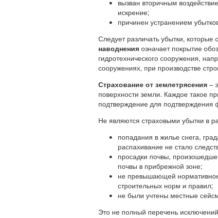
вызван вторичным воздействие
искрение;
причинен устранением убытков
Следует различать убытки, которые 
наводнения
означает покрытие обоз
гидротехнического сооружения, нап
сооружениях, при производстве стро
Страхование от землетрясения
– 
поверхности земли. Каждое такое п
подтверждение для подтверждения ф
Не являются страховыми убытки в ра
попадания в жилье снега, град
распахивание не стало следст
просадки почвы, произошедшей
почвы в прибрежной зоне;
не превышающей нормативное з
строительных норм и правил;
не были учтены местные сейсм
Это не полный перечень исключений