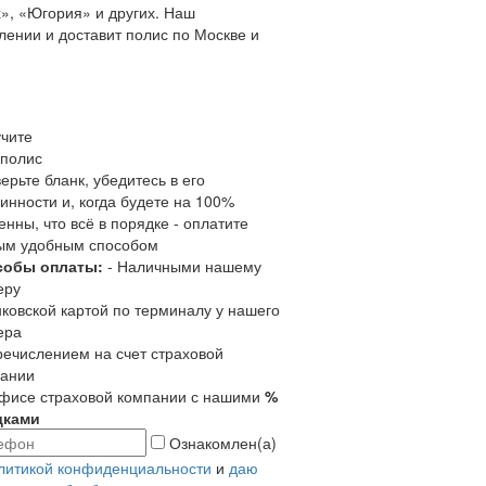
», «Югория» и других. Наш
ении и доставит полис по Москве и
чите
полис
ерьте бланк, убедитесь в его
инности и, когда будете на 100%
енны, что всё в порядке - оплатите
ым удобным способом
собы оплаты:
- Наличными нашему
еру
нковской картой по терминалу у нашего
ера
речислением на счет страховой
ании
офисе страховой компании с нашими
%
дками
Ознакомлен(а)
литикой конфиденциальности
и
даю