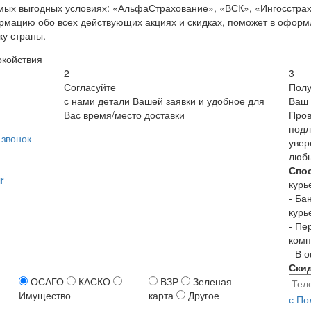
мых выгодных условиях: «АльфаСтрахование», «ВСК», «Ингосстрах
рмацию обо всех действующих акциях и скидках, поможет в оформл
ку страны.
окойствия
2
3
Согласуйте
Полу
с нами детали Вашей заявки и удобное для
Ваш 
Вас время/место доставки
Пров
подл
звонок
увер
люб
Спо
r
курь
- Ба
курь
- Пе
комп
- В 
Ски
ОСАГО
КАСКО
ВЗР
Зеленая
Имущество
карта
Другое
с По