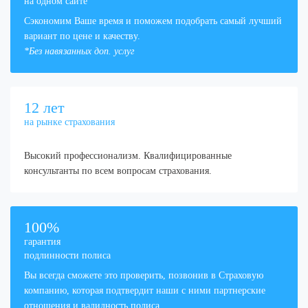
на одном сайте
Сэкономим Ваше время и поможем подобрать самый лучший
вариант по цене и качеству.
*Без навязанных доп. услуг
12
лет
на рынке страхования
Высокий профессионализм. Квалифицированные
консультанты по всем вопросам страхования.
100
%
гарантия
подлинности полиса
Вы всегда сможете это проверить, позвонив в Страховую
компанию, которая подтвердит наши с ними партнерские
отношения и валидность полиса.