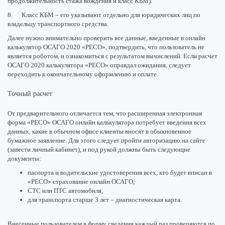
продолжительность стажа вождения и класс КБМ).
8. Класс КБМ – его указывают отдельно для юридических лиц по
владельцу транспортного средства.
Далее нужно внимательно проверить все данные, введенные в онлайн
калькулятор ОСАГО 2020 «РЕСО», подтвердить, что пользователь не
является роботом, и ознакомиться с результатом вычислений. Если расчет
ОСАГО 2020 калькулятора «РЕСО» оправдал ожидания, следует
переходить к окончательному оформлению и оплате.
Точный расчет
От предварительного отличается тем, что расширенная электронная
форма «РЕСО» ОСАГО онлайн калькулятора потребует введения всех
данных, какие в обычном офисе клиенты вносят в обыкновенное
бумажное заявление. Для этого следует пройти авторизацию на сайте
(завести личный кабинет), и под рукой должны быть следующие
документы:
паспорта и водительские удостоверения всех, кто будет вписан в
«РЕСО» страхование онлайн ОСАГО;
СТС или ПТС автомобиля;
для транспорта старше 3 лет – диагностическая карта.
Внесенные пользователем в форму сведения каждый раз проверяются по