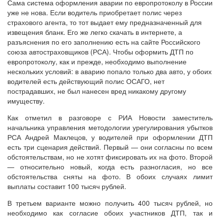
Сама система оформления аварии по европротоколу в России
уже не нова. Если водитель приобретает полис через
страхового агента, то тот выдает ему предназначенный для
извещения бланк. Его же легко скачать в интернете, а
разъяснения по его заполнению есть на сайте Российского
союза автостраховщиков (РСА). Чтобы оформить ДТП по
европротоколу, как и прежде, необходимо выполнение
нескольких условий: в аварию попало только два авто, у обоих
водителей есть действующий полис ОСАГО, нет
пострадавших, не был нанесен вред никакому другому
имуществу.
Как отметил в разговоре с РИА Новости заместитель
начальника управления методологии урегулирования убытков
РСА Андрей Маклецов, у водителей при оформлении ДТП
есть три сценария действий. Первый — они согласны по всем
обстоятельствам, но не хотят фиксировать их на фото. Второй
— относительно новый, когда есть разногласия, но все
обстоятельства сняты на фото. В обоих случаях лимит
выплаты составит 100 тысяч рублей.
В третьем варианте можно получить 400 тысяч рублей, но
необходимо как согласие обоих участников ДТП, так и