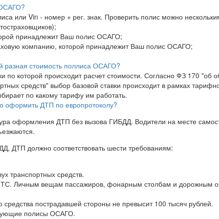
 ОСАГО?
иса или Vin - номер + рег. знак. Проверить полис можно нескольк
втостраховщиков);
оторой принадлежит Ваш полис ОСАГО;
раховую компанию, которой принадлежит Ваш полис ОСАГО;
й разная стоимость поллиса ОСАГО?
ки по которой происходит расчет стоимости. Согласно ФЗ 170 "об 
ртных средств" выбор базовой ставки происходит в рамках тарифно
бирает по какому тарифу им работать.
но оформить ДТП по европротоколу?
ура оформления ДТП без вызова ГИБДД. Водители на месте самос
ъезжаются.
Д, ДТП должно соответствовать шести требованиям:
вух транспортных средств.
 ТС. Личным вещам пассажиров, фонарным столбам и дорожным о
 средства пострадавшей стороны не превысит 100 тысяч рублей.
твующие полисы ОСАГО.