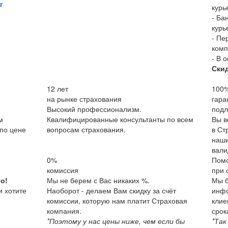
r
курь
- Ба
курь
- Пе
комп
- В 
Ски
12
лет
100
на рынке страхования
гара
Высокий профессионализм.
подл
м
Квалифицированные консультанты по всем
Вы в
по цене
вопросам страхования.
в Ст
наши
вали
0%
Пом
комиссия
при 
о!
Мы не берем с Вас никаких %.
Мы б
и хотите
Наоборот - делаем Вам скидку за счёт
инфо
комиссии, которую нам платит Страховая
клие
компания.
срок
*Поэтому у нас цены ниже, чем если бы
*Так