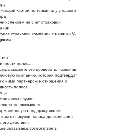
еру
нковской картой по терминалу у нашего
ера
речислением на счет страховой
ании
офисе страховой компании с нашими
%
дками
%
нтия
инности полиса
сегда сможете это проверить, позвонив
раховую компанию, которая подтвердит
 с ними партнерские отношения и
дность полиса.
ощь
страховом случае
есплатно оказываем
рмационную поддержку своим
нтам от покупки полиса до окончания
а его действия.
 же оказываем содействие в