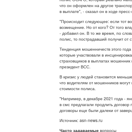
что он оформлен на другое транспо
в выплате", - сказал он в ходе пре
"Происходит следующее: если тот во
возмещение. Но от кого? От того вл
- добавил он. В то же время, по с
полис, то пострадавший получит от 
Тенденция мошенничеств этого года
которые участвовали в инсценировка
страховщиков в выплатах мошенник 
президент ВСС.
В кризис у людей становится меньше
что водителям от мошенников могут
стоимости полиса.
"Например, в декабре 2021 года - я
в смс предлагали продлить договор 
договоры еще были далеки от заверш
Источник: asn-news.ru
Часто задаваемые
вопросы