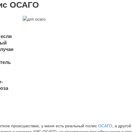
ис ОСАГО
 если
ный
случае
итель
е-
оюза
ртное происшествие, у меня есть реальный полис
ОСАГО
, а друго
дится в системе АИС ОСАГО, но практически при обращении в стр