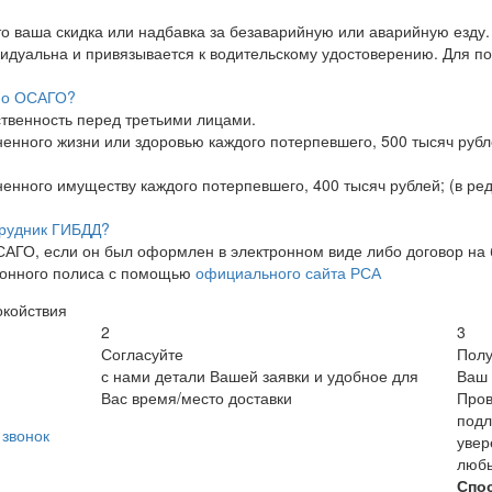
о ваша скидка или надбавка за безаварийную или аварийную езду.
идуальна и привязывается к водительскому удостоверению. Для пол
 по ОСАГО?
твенность перед третьими лицами.
ненного жизни или здоровью каждого потерпевшего, 500 тысяч рубле
ненного имуществу каждого потерпевшего, 400 тысяч рублей; (в ред
трудник ГИБДД?
АГО, если он был оформлен в электронном виде либо договор на б
ронного полиса с помощью
официального сайта РСА
окойствия
2
3
Согласуйте
Полу
с нами детали Вашей заявки и удобное для
Ваш 
Вас время/место доставки
Пров
подл
звонок
увер
люб
Спо