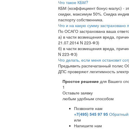
Что такое КБМ?
КБМ (коэффициент бонус-малус) - эт
скидки, максимум 50%. Скидка индив
паспорту собственника.
Что и на какую сумму застраховано
По ОСАГО застрахована ваша ответс
а) в части возмещения вреда, причи
21.07.2014 N 223-ФЗ)
б) в части возмещения вреда, причи
N 223-ФЗ)
Что делать, если меня остановит со
Предьявить распечатанный полис ОС
ДПС проверяют легитимность элект
Простое решение
для Вашего сп
1
Оставьте заявку
любым удобным способом
Позвоните нам
+7(495) 545 97 95
Обратный 
или
Напишите нам