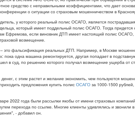
ртное средство с неправильными коэффициентами, что дает основ
сс-конференции о ситуации со страховым мошенничеством в Красноя
дитель, у которого реальный полис ОСАГО, является пострадавшим
адельца, который имеет поддельный полис ОСАГО. Тогда придется 
ловам Ефремова, если виновник ДТП имеет настоящий полис ОСАГО,
страховой возмещение.
 – это фальсификация реальных ДТП. Например, в Москве мошенни
х: пока одна машина ремонтируется, другая попадает в подставну
шел в суд, по решению которого получал возмещение ущерба от ст
 денег, с этим растет и желание экономить, чем пользуются мошен
 приходить предложения купить полис
ОСАГО
за 1000-1500 рублей,
нваре 2022 года были рассылки якобы от имени страховых компаний
путем перехода по ссылке. Многие клиенты удивлялись и звонили в
ения", - добавил он.