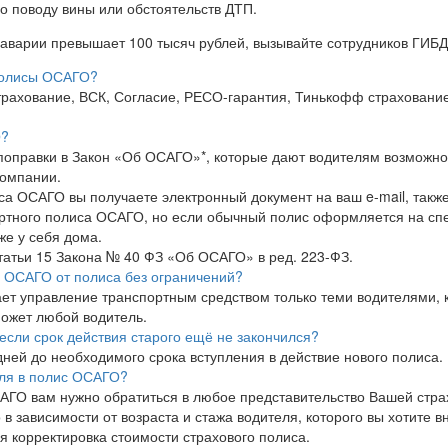
по поводу вины или обстоятельств ДТП.
 аварии превышает 100 тысяч рублей, вызывайте сотрудников ГИБД
полисы ОСАГО?
рахование, ВСК, Согласие, РЕСО-гарантия, Тинькофф страхование,
О?
у поправки в Закон «Об ОСАГО»*, которые дают водителям возможн
компании.
а ОСАГО вы получаете электронный документ на ваш e-mail, также
артного полиса ОСАГО, но если обычный полис оформляется на сп
е у себя дома.
 статьи 15 Закона № 40 ФЗ «Об ОСАГО» в ред. 223-ФЗ.
 ОСАГО от полиса без ограничений?
т управление транспортным средством только теми водителями, к
ожет любой водитель.
если срок действия старого ещё не закончился?
 дней до необходимого срока вступления в действие нового полиса.
еля в полис ОСАГО?
АГО вам нужно обратиться в любое представительство Вашей стра
в зависимости от возраста и стажа водителя, которого вы хотите в
 корректировка стоимости страхового полиса.