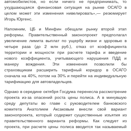
автомобилистов, но если ничего не предпринимать, то
ухудшающаяся финансовая ситуация на рынке ОСАГО в
целом может эти изменения нивелировать»,— резюмирует
Игорь Юргенс.
Напомним, ЦБ и Минфин обещали рынку второй этап
реформы. Правительственный законопроект предполагал
увеличение лимита выплат по ущербу жизни и здоровью в
четыре раза (до 2 млн руб.), отказ от коэффициента
территории и мощности при расчете тарифа и введение
нового коэффициента, учитывающего нарушения ПДД и
манеру вождения. Эти изменения позволили бы
страховщикам расширить тарифный коридор в ОСАГО
сначала на 40%, потом на 30% и перейти на индивидуальную
тарификацию для автовладельцев.
Однако в середине октября Госдума перенесла рассмотрение
проекта из-за опасений роста цены полиса. А в минувшую
среду депутаты во главе с руководителем банковского
комитета Анатолием Аксаковым внесли свой вариант
законопроекта, который содержит существенные изъятия из
правительственного варианта реформы. Как следует из
проекта, при расчете цены полиса вводится так называемый