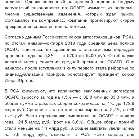
полисов. Однако внесенный на прошлой неделе в Госдуму
депутатский законопроект по ОСАГО изымает из реформы
многие существенные изменения, которых ждал рынок.
Соглашаясь на компромисс, компании прогнозируют скорое
прекращение снижения цен на полисы.
Согласно данным Российского союза автостраховщиков (РСА),
по итогам января—октября 2019 года средняя цена полиса
ОСАГО снизилась по сравнению с аналогичным периодом
прошлого года на 5,3% — с 5705 до 5400 руб. Октябрь уже
десятый месяц снижения средней премии по ОСАГО. Оно
началось после вступления в силу первого этапа реформы по
индивидуализации тарифов, констатирует президент союза
Игорь Юргенс.
В РСА фиксируют, что количество заключенных договоров
ОСАГО выросло за год на 1,5% — с 32,8 млн до 33,3 млн, а
общая сумма страховых сборов сократилась на 4%, до 179,8
млрд руб. Средняя выплата при этом выросла на 2,7%, до 68
тыс. руб. Всего страховщики выплатили по ОСАГО с начала
года 124,5 млрд руб. (рост на 6,6%). Общие сборы премий
стали меньше на 7,4 млрд руб., а общие выплаты увеличились
на 7,8 млрд руб., отмечают в РСА. «Это хорошо для