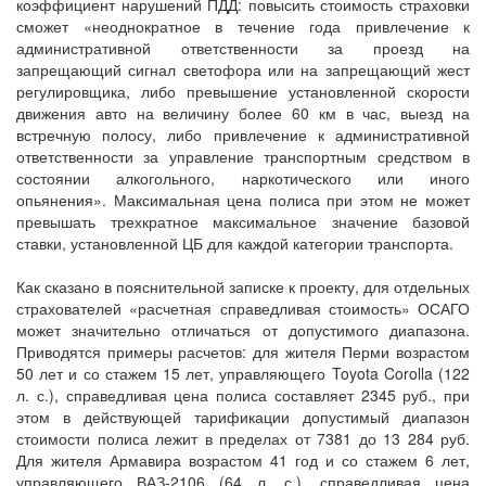
коэффициент нарушений ПДД: повысить стоимость страховки
сможет «неоднократное в течение года привлечение к
административной ответственности за проезд на
запрещающий сигнал светофора или на запрещающий жест
регулировщика, либо превышение установленной скорости
движения авто на величину более 60 км в час, выезд на
встречную полосу, либо привлечение к административной
ответственности за управление транспортным средством в
состоянии алкогольного, наркотического или иного
опьянения». Максимальная цена полиса при этом не может
превышать трехкратное максимальное значение базовой
ставки, установленной ЦБ для каждой категории транспорта.
Как сказано в пояснительной записке к проекту, для отдельных
страхователей «расчетная справедливая стоимость» ОСАГО
может значительно отличаться от допустимого диапазона.
Приводятся примеры расчетов: для жителя Перми возрастом
50 лет и со стажем 15 лет, управляющего Toyota Corolla (122
л. с.), справедливая цена полиса составляет 2345 руб., при
этом в действующей тарификации допустимый диапазон
стоимости полиса лежит в пределах от 7381 до 13 284 руб.
Для жителя Армавира возрастом 41 год и со стажем 6 лет,
управляющего ВАЗ-2106 (64 л. с.), справедливая цена