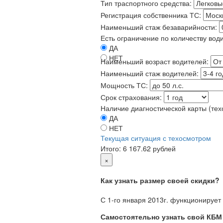
Тип траспортного средства:
Регистрация собственника ТС:
Наименьший стаж безаварийности:
Есть ограничение по количеству вод
ДА
НЕТ
Наименьший возраст водителей:
Наименьший стаж водителей:
Мощность ТС:
Срок страхования:
Наличие диагностической карты (тех
ДА
НЕТ
Текущая ситуация с техосмотром
Итого:
6 167.62 рублей
×
Как узнать размер своей скидки?
С 1-го января 2013г. функционирует
Самостоятельно узнать свой КБМ