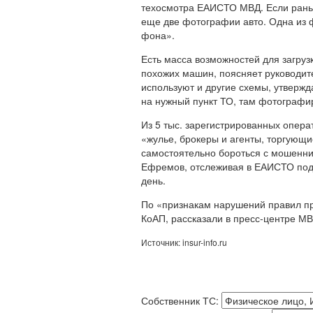
техосмотра ЕАИСТО МВД. Если раньш
еще две фотографии авто. Одна из 
фона».
Есть масса возможностей для загруз
похожих машин, поясняет руководите
используют и другие схемы, утверж
на нужный пункт ТО, там фотографи
Из 5 тыс. зарегистрированных опера
«жулье, брокеры и агенты, торгующи
самостоятельно бороться с мошенни
Ефремов, отслеживая в ЕАИСТО подо
день.
По «признакам нарушений правил пр
КоАП, рассказали в пресс-центре М
Источник: insur-info.ru
Собственник ТС: