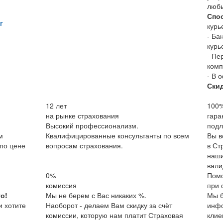
люб
Спо
r
курь
- Ба
курь
- Пе
комп
- В 
Ски
12
лет
100
на рынке страхования
гара
Высокий профессионализм.
подл
м
Квалифицированные консультанты по всем
Вы в
по цене
вопросам страхования.
в Ст
наши
вали
0%
Пом
комиссия
при 
о!
Мы не берем с Вас никаких %.
Мы б
и хотите
Наоборот - делаем Вам скидку за счёт
инфо
комиссии, которую нам платит Страховая
клие