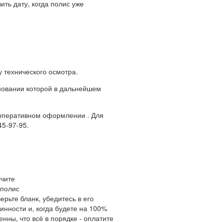
ить дату, когда полис уже
у технического осмотра.
сновании которой в дальнейшем
ё оперативном оформлении . Для
5-97-95.
чите
полис
ерьте бланк, убедитесь в его
инности и, когда будете на 100%
енны, что всё в порядке - оплатите