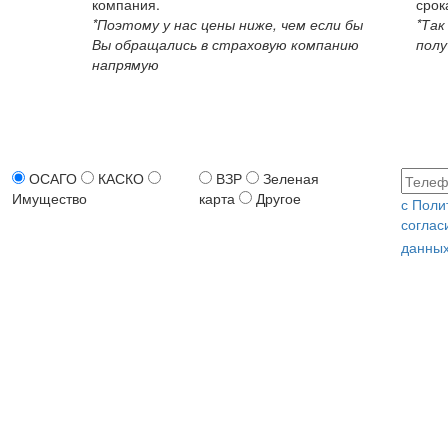
компания.
срок
*Поэтому у нас цены ниже, чем если бы
*Так
Вы обращались в страховую компанию
полу
напрямую
ОСАГО
КАСКО
ВЗР
Зеленая
Имущество
карта
Другое
с Поли
соглас
данных