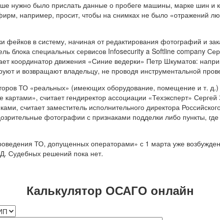
е нужно было прислать данные о пробеге машины, марке шин и к
фирм, например, просит, чтобы на снимках не было «отражений лю
ки фейков в систему, начиная от редактирования фотографий и за
ль блока специальных сервисов Infosecurity a Softline company С
дает координатор движения «Синие ведерки» Петр Шкуматов: напри
руют и возвращают владельцу, не проводя инструментальной пров
торов ТО «реальных» (имеющих оборудование, помещение и т. д.)
е картами», считает гендиректор ассоциации «Техэксперт» Сергей
ками, считает заместитель исполнительного директора Российског
зрительные фотографии с признаками подделки либо пункты, где
оведения ТО, допущенных операторами» с 1 марта уже возбуждено 
ВД. Судебных решений пока нет.
Калькулятор ОСАГО онлайн