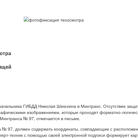
отра
ящей
 начальника ГИБДД Николая Шеюхина в Минтранс. Отсутствие защит
фическими изображениями, которые проходят форматно-логическ
 Минтранса № 97, отмечается в письме.
а № 97, должен содержать координаты, совпадающие с расположе
ксперт-техник с помощью своей электронной подписи формирует ка