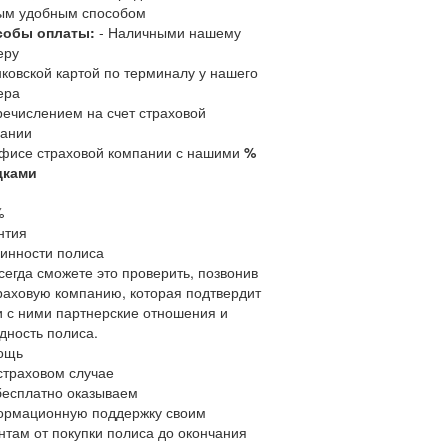
ым удобным способом
собы оплаты:
- Наличными нашему
еру
нковской картой по терминалу у нашего
ера
речислением на счет страховой
ании
офисе страховой компании с нашими
%
дками
%
нтия
инности полиса
сегда сможете это проверить, позвонив
раховую компанию, которая подтвердит
 с ними партнерские отношения и
дность полиса.
ощь
страховом случае
есплатно оказываем
рмационную поддержку своим
нтам от покупки полиса до окончания