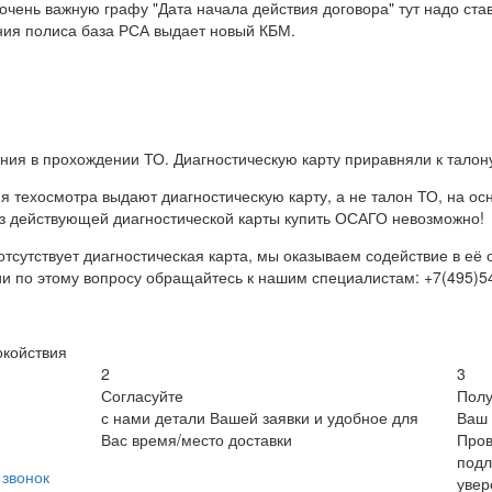
чень важную графу "Дата начала действия договора" тут надо став
чания полиса база РСА выдает новый КБМ.
ения в прохождении ТО. Диагностическую карту приравняли к талон
я техосмотра выдают диагностическую карту, а не талон ТО, на о
з действующей диагностической карты купить ОСАГО невозможно!
 отсутствует диагностическая карта, мы оказываем содействие в е
 по этому вопросу обращайтесь к нашим специалистам: +7(495)54
окойствия
2
3
Согласуйте
Полу
с нами детали Вашей заявки и удобное для
Ваш 
Вас время/место доставки
Пров
подл
звонок
увер