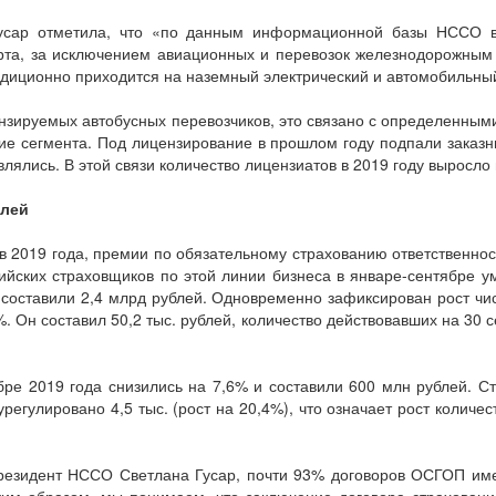
Гусар отметила, что «по данным информационной базы НССО 
рта, за исключением авиационных и перевозок железнодорожным
адиционно приходится на наземный электрический и автомобильны
нзируемых автобусных перевозчиков, это связано с определенными
е сегмента. Под лицензирование в прошлом году подпали заказн
лялись. В этой связи количество лицензиатов в 2019 году выросло
блей
ев 2019 года, премии по обязательному страхованию ответственно
сийских страховщиков по этой линии бизнеса в январе-сентябре 
составили 2,4 млрд рублей. Одновременно зафиксирован рост чи
. Он составил 50,2 тыс. рублей, количество действовавших на 30
ре 2019 года снизились на 7,6% и составили 600 млн рублей. Ст
урегулировано 4,5 тыс. (рост на 20,4%), что означает рост колич
президент НССО Светлана Гусар, почти 93% договоров ОСГОП им