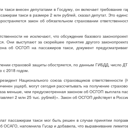
и такси внесен депутатами в Госдуму, он включает требование г
сажирам такси в размере 2 млн рублей, сказал депутат. Это един
пространяется закон об обязательном страховании ответственно
тственности не исключают, что обсуждение базового законопроек
ься. Они выступают за скорейшее принятие другого законопроек
она об ОСГОП на пассажиров такси, документ предусматривае
лении страховой защиты обостряется, по данным ГИБДД, число ДТ
 с 2018 годом.
резидент Национального союза страховщиков ответственности 
ричинен ущерб, могут сегодня рассчитывать на получение страхов
4 раза меньше, чем предусмотренная законом об ОСГОП выплата па
тавляет 2 млн 25 тыс. рублей)». Закон об ОСГОП действует в России
лат пассажирам такси мог быть решен в случае принятии поправк
 об ОСАГО, напомнила Гусар и добавила, что выравнивание лимито