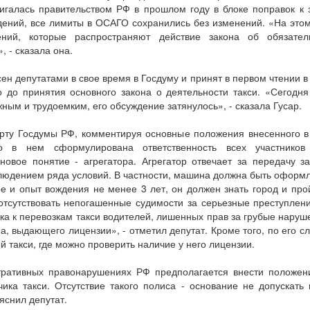
игалась правительством РФ в прошлом году в блоке поправок к
дений, все лимиты в ОСАГО сохранились без изменений. «На это
ений, которые распространяют действие закона об обязатель
, - сказала она.
ен депутатами в свое время в Госдуму и принят в первом чтении в 
 до принятия основного закона о деятельности такси. «Сегодн
ным и трудоемким, его обсуждение затянулось», - сказала Гусар.
орту Госдумы РФ, комментируя основные положения внесенного в 
то в нем сформулирована ответственность всех участников
новое понятие - агрегатора. Агрегатор отвечает за передачу з
людением ряда условий. В частности, машина должна быть оформл
е и опыт вождения не менее 3 лет, он должен знать город и про
тсутствовать непогашенные судимости за серьезные преступлени
а к перевозкам такси водителей, лишенных прав за грубые нару
а, выдающего лицензии», - отметил депутат. Кроме того, по его с
й такси, где можно проверить наличие у него лицензии.
тративных правонарушениях РФ предполагается внести положени
ика такси. Отсутствие такого полиса - основание не допускать
яснил депутат.