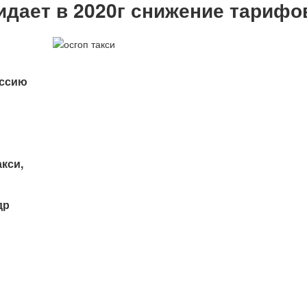
идает в 2020г снижение тариф
ессию
кси,
др