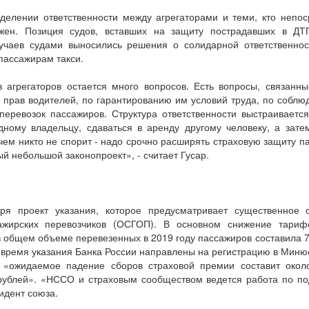
делении ответственности между агрегаторами и теми, кто непос
ожен. Позиция судов, вставших на защиту пострадавших в ДТ
лучаев судами выносились решения о солидарной ответственнос
ассажирам такси.
з агрегаторов остается много вопросов. Есть вопросы, связанны
 прав водителей, по гарантированию им условий труда, по собл
еревозок пассажиров. Структура ответственности выстраивается
ному владельцу, сдаваться в аренду другому человеку, а зате
чем никто не спорит - надо срочно расширять страховую защиту па
й небольшой законопроект», - считает Гусар.
ря проект указания, которое предусматривает существенное
сажирских перевозчиков (ОСГОП). В основном снижение тариф
 в общем объеме перевезенных в 2019 году пассажиров составила 
время указания Банка России направлены на регистрацию в Минюс
«ожидаемое падение сборов страховой премии составит окол
рублей». «НССО и страховым сообществом ведется работа по под
идент союза.