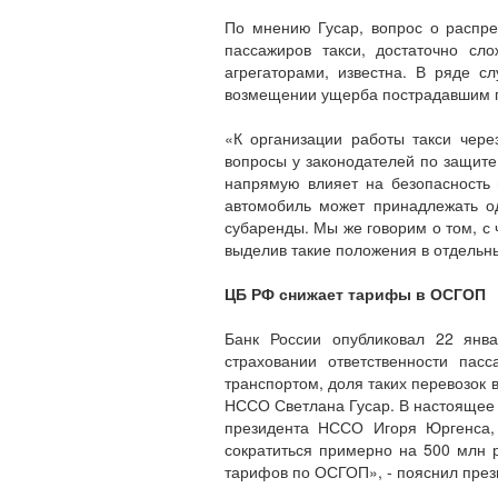
По мнению Гусар, вопрос о распре
пассажиров такси, достаточно сл
агрегаторами, известна. В ряде с
возмещении ущерба пострадавшим п
«К организации работы такси чере
вопросы у законодателей по защите
напрямую влияет на безопасность п
автомобиль может принадлежать од
субаренды. Мы же говорим о том, с 
выделив такие положения в отдельны
ЦБ РФ снижает тарифы в ОСГОП
Банк России опубликовал 22 янва
страховании ответственности пас
транспортом, доля таких перевозок
НССО Светлана Гусар. В настоящее 
президента НССО Игоря Юргенса, 
сократиться примерно на 500 млн 
тарифов по ОСГОП», - пояснил през