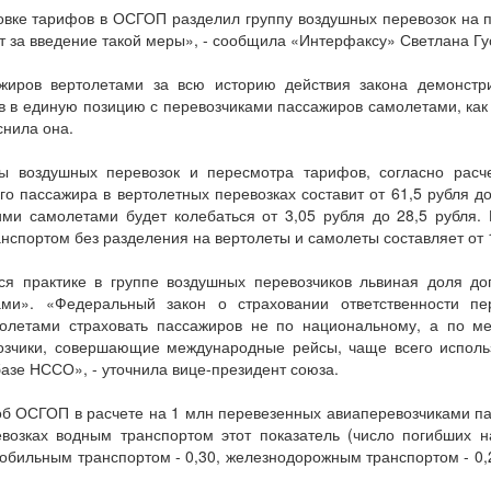
овке тарифов в ОСГОП разделил группу воздушных перевозок на 
 за введение такой меры», - сообщила «Интерфаксу» Светлана Гу
ажиров вертолетами за всю историю действия закона демонстр
в в единую позицию с перевозчиками пассажиров самолетами, как
снила она.
ы воздушных перевозок и пересмотра тарифов, согласно расч
го пассажира в вертолетных перевозках составит от 61,5 рубля до
ими самолетами будет колебаться от 3,05 рубля до 28,5 рубля. 
нспортом без разделения на вертолеты и самолеты составляет от 1
ся практике в группе воздушных перевозчиков львиная доля до
ами». «Федеральный закон о страховании ответственности п
молетами страховать пассажиров не по национальному, а по ме
озчики, совершающие международные рейсы, чаще всего исполь
базе НССО», - уточнила вице-президент союза.
 об ОСГОП в расчете на 1 млн перевезенных авиаперевозчиками п
возках водным транспортом этот показатель (число погибших 
мобильным транспортом - 0,30, железнодорожным транспортом - 0,