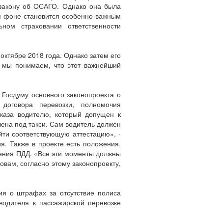
 закону об ОСАГО. Однако она была
м фоне становится особенно важным
ном страховании ответственности
октябре 2018 года. Однако затем его
я мы понимаем, что этот важнейший
Госдуму основного законопроекта о
 договора перевозки, полномочия
аказа водителю, который допущен к
ена под такси. Сам водитель должен
йти соответствующую аттестацию», -
я. Также в проекте есть положения,
шения ПДД. «Все эти моменты должны
ловам, согласно этому законопроекту,
я о штрафах за отсутствие полиса
 водителя к пассажирской перевозке