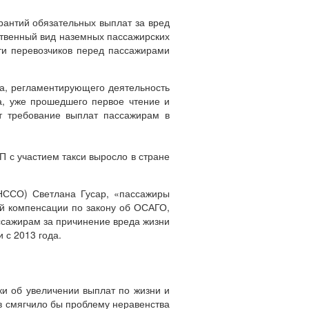
арантий обязательных выплат за вред
ственный вид наземных пассажирских
сти перевозчиков перед пассажирами
та, регламентирующего деятельность
та, уже прошедшего первое чтение и
т требование выплат пассажирам в
П с участием такси выросло в стране
(НССО) Светлана Гусар, «пассажиры
ой компенсации по закону об ОСАГО,
ссажирам за причинение вреда жизни
 с 2013 года.
и об увеличении выплат по жизни и
в смягчило бы проблему неравенства