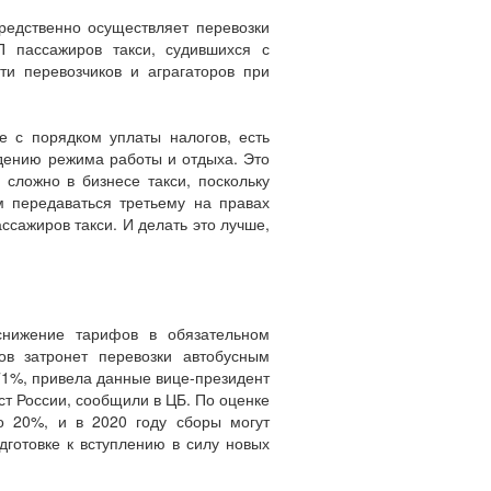
редственно осуществляет перевозки
П пассажиров такси, судившихся с
ти перевозчиков и аграгаторов при
е с порядком уплаты налогов, есть
юдению режима работы и отдыха. Это
 сложно в бизнесе такси, поскольку
м передаваться третьему на правах
ссажиров такси. И делать это лучше,
 снижение тарифов в обязательном
ов затронет перевозки автобусным
71%, привела данные вице-президент
т России, сообщили в ЦБ. По оценке
о 20%, и в 2020 году сборы могут
готовке к вступлению в силу новых