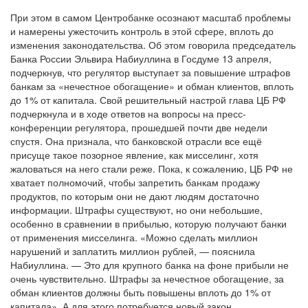
При этом в самом Центробанке осознают масштаб проблемы
и намерены ужесточить контроль в этой сфере, вплоть до
изменения законодательства. Об этом говорила председатель
Банка России Эльвира Набиуллина в Госдуме 13 апреля,
подчеркнув, что регулятор выступает за повышение штрафов
банкам за «нечестное обогащение» и обман клиентов, вплоть
до 1% от капитала. Свой решительный настрой глава ЦБ РФ
подчеркнула и в ходе ответов на вопросы на пресс-
конференции регулятора, прошедшей почти две недели
спустя. Она признала, что банковской отрасли все ещё
присуще такое позорное явление, как мисселинг, хотя
жаловаться на него стали реже. Пока, к сожалению, ЦБ РФ не
хватает полномочий, чтобы запретить банкам продажу
продуктов, по которым они не дают людям достаточно
информации. Штрафы существуют, но они небольшие,
особенно в сравнении в прибылью, которую получают банки
от применения мисселинга. «Можно сделать миллион
нарушений и заплатить миллион рублей, — пояснила
Набиуллина. — Это для крупного банка на фоне прибыли не
очень чувствительно. Штрафы за нечестное обогащение, за
обман клиентов должны быть повышены вплоть до 1% от
капитала». А для этого потребуется новый закон.