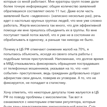
которые со мной работают. Мне кураторы групп позже дали
более точную информацию: общее количество заявлений
обратившихся составляет около 11 тыс. Даже если часть
заявлений было «задвоенно» (написано несколько раз), речь
идет о настолько крупных группах людей, что мне уже сложно
работать. Жертв мисселинга так много, что для эффективной
помощи им мне пришлось объединить их в группы. Ко мне
поступает такой поток жалоб, что я уже не в состоянии их
обрабатывать в одиночку, а раньше так никогда не было.
Почему в ЦБ РФ отмечают снижение жалоб на 70%, я
попытаюсь объяснить, исходя из своего опыта работы с
подобным типом преступлений. Напоминаю, что долгое время
в МВД отказывались фиксировать обращения пострадавших
от телефонных мошенников, указывая на то, что «нет
события» преступления, ведь гражданин добровольно отдал
аферистам свои деньги, поверив их уговорам. А то, что не
фиксируется, не попадает в статистику.
Хочу отметить, что некоторые депутаты тоже жалуются в ЦБ
РФ по поводу проблемы с мисселингом. Так вот я
ознакомился с некоторыми ответами регулятора, которые
были даны представителям законодательной власти. Суть