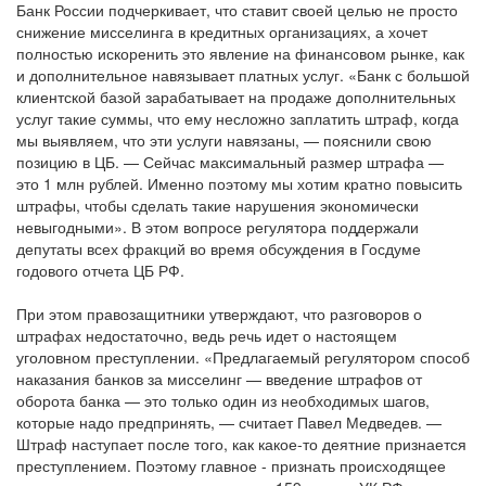
Банк России подчеркивает, что ставит своей целью не просто
снижение мисселинга в кредитных организациях, а хочет
полностью искоренить это явление на финансовом рынке, как
и дополнительное навязывает платных услуг. «Банк с большой
клиентской базой зарабатывает на продаже дополнительных
услуг такие суммы, что ему несложно заплатить штраф, когда
мы выявляем, что эти услуги навязаны, — пояснили свою
позицию в ЦБ. — Сейчас максимальный размер штрафа —
это 1 млн рублей. Именно поэтому мы хотим кратно повысить
штрафы, чтобы сделать такие нарушения экономически
невыгодными». В этом вопросе регулятора поддержали
депутаты всех фракций во время обсуждения в Госдуме
годового отчета ЦБ РФ.
При этом правозащитники утверждают, что разговоров о
штрафах недостаточно, ведь речь идет о настоящем
уголовном преступлении. «Предлагаемый регулятором способ
наказания банков за мисселинг — введение штрафов от
оборота банка — это только один из необходимых шагов,
которые надо предпринять, — считает Павел Медведев. —
Штраф наступает после того, как какое-то деятние признается
преступлением. Поэтому главное - признать происходящее