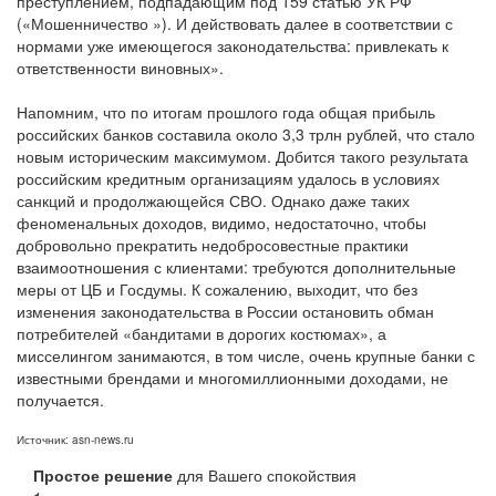
преступлением, подпадающим под 159 статью УК РФ
(«Мошенничество »). И действовать далее в соответствии с
нормами уже имеющегося законодательства: привлекать к
ответственности виновных».
Напомним, что по итогам прошлого года общая прибыль
российских банков составила около 3,3 трлн рублей, что стало
новым историческим максимумом. Добится такого результата
российским кредитным организациям удалось в условиях
санкций и продолжающейся СВО. Однако даже таких
феноменальных доходов, видимо, недостаточно, чтобы
добровольно прекратить недобросовестные практики
взаимоотношения с клиентами: требуются дополнительные
меры от ЦБ и Госдумы. К сожалению, выходит, что без
изменения законодательства в России остановить обман
потребителей «бандитами в дорогих костюмах», а
мисселингом занимаются, в том числе, очень крупные банки с
известными брендами и многомиллионными доходами, не
получается.
Источник: asn-news.ru
Простое решение
для Вашего спокойствия