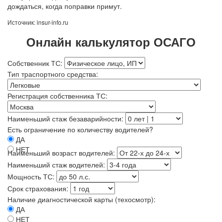
дождаться, когда поправки примут.
Источник: insur-info.ru
Онлайн калькулятор ОСАГО
Собственник ТС:
Тип траспортного средства:
Регистрация собственника ТС:
Наименьший стаж безаварийности:
Есть ограничение по количеству водителей?
ДА
НЕТ
Наименьший возраст водителей:
Наименьший стаж водителей:
Мощность ТС:
Срок страхования:
Наличие диагностической карты (техосмотр):
ДА
НЕТ