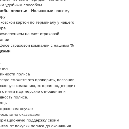
ым удобным способом
собы оплаты:
- Наличными нашему
еру
нковской картой по терминалу у нашего
ера
речислением на счет страховой
ании
офисе страховой компании с нашими
%
дками
%
нтия
инности полиса
сегда сможете это проверить, позвонив
раховую компанию, которая подтвердит
 с ними партнерские отношения и
дность полиса.
ощь
страховом случае
есплатно оказываем
рмационную поддержку своим
нтам от покупки полиса до окончания