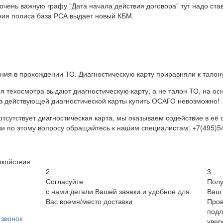
чень важную графу "Дата начала действия договора" тут надо став
чания полиса база РСА выдает новый КБМ.
ения в прохождении ТО. Диагностическую карту приравняли к талон
я техосмотра выдают диагностическую карту, а не талон ТО, на о
з действующей диагностической карты купить ОСАГО невозможно!
 отсутствует диагностическая карта, мы оказываем содействие в е
 по этому вопросу обращайтесь к нашим специалистам: +7(495)54
окойствия
2
3
Согласуйте
Полу
с нами детали Вашей заявки и удобное для
Ваш 
Вас время/место доставки
Пров
подл
звонок
увер