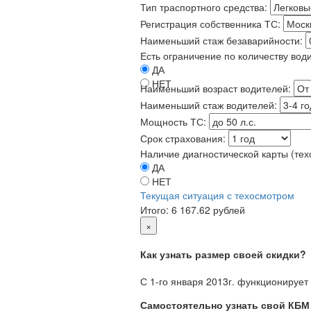
Тип траспортного средства:
Регистрация собственника ТС:
Наименьший стаж безаварийности:
Есть ограничение по количеству вод
ДА
НЕТ
Наименьший возраст водителей:
Наименьший стаж водителей:
Мощность ТС:
Срок страхования:
Наличие диагностической карты (тех
ДА
НЕТ
Текущая ситуация с техосмотром
Итого:
6 167.62 рублей
×
Как узнать размер своей скидки?
С 1-го января 2013г. функционирует
Самостоятельно узнать свой КБМ