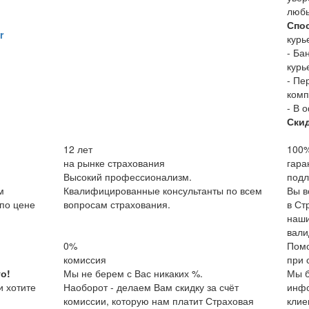
люб
Спо
r
курь
- Ба
курь
- Пе
комп
- В 
Ски
12
лет
100
на рынке страхования
гара
Высокий профессионализм.
подл
м
Квалифицированные консультанты по всем
Вы в
по цене
вопросам страхования.
в Ст
наши
вали
0%
Пом
комиссия
при 
о!
Мы не берем с Вас никаких %.
Мы б
и хотите
Наоборот - делаем Вам скидку за счёт
инфо
комиссии, которую нам платит Страховая
клие