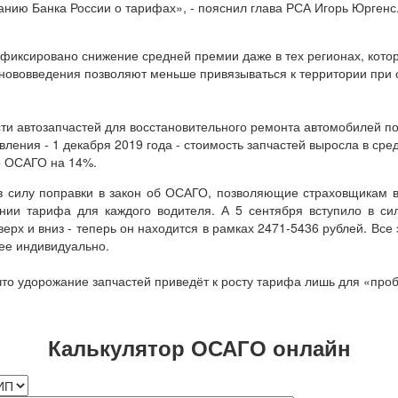
анию Банка России о тарифах», - пояснил глава РСА Игорь Юргенс
афиксировано снижение средней премии даже в тех регионах, кото
 нововведения позволяют меньше привязываться к территории при 
ти автозапчастей для восстановительного ремонта автомобилей п
ления - 1 декабря 2019 года - стоимость запчастей выросла в ср
о ОСАГО на 14%.
 в силу поправки в закон об ОСАГО, позволяющие страховщикам 
ии тарифа для каждого водителя. А 5 сентября вступило в си
х и вниз - теперь он находится в рамках 2471-5436 рублей. Все
ее индивидуально.
 что удорожание запчастей приведёт к росту тарифа лишь для «пр
Калькулятор ОСАГО онлайн