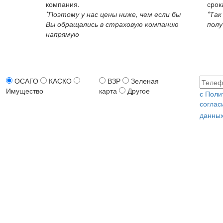
компания.
срок
*Поэтому у нас цены ниже, чем если бы
*Так
Вы обращались в страховую компанию
полу
напрямую
ОСАГО
КАСКО
ВЗР
Зеленая
Имущество
карта
Другое
с Поли
соглас
данных