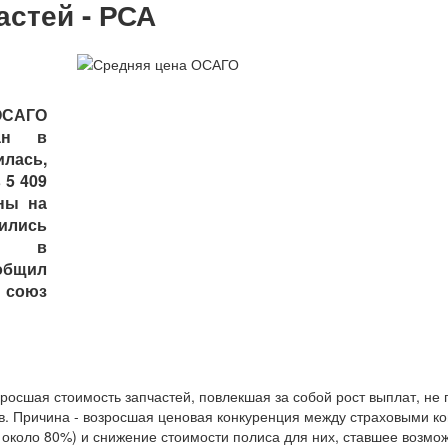
астей - РСА
ОСАГО
дан в
лась,
 5 409
ны на
лись
и в
бщил
оюз
зросшая стоимость запчастей, повлекшая за собой рост выплат, не
в. Причина - возросшая ценовая конкуренция между страховыми к
 около 80%) и снижение стоимости полиса для них, ставшее возмо