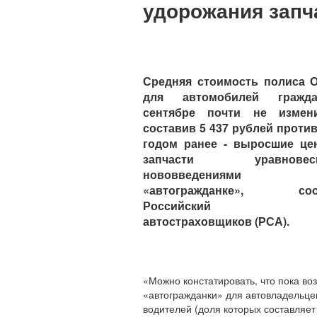
удорожания запч
Средняя стоимость полиса 
для автомобилей граж
сентябре почти не измени
составив 5 437 рублей против
годом ранее - выросшие це
запчасти уравновеси
нововведениям
«автогражданке», соо
Российский с
автостраховщиков (РСА).
«Можно констатировать, что пока во
«автогражданки» для автовладельце
водителей (доля которых составляет