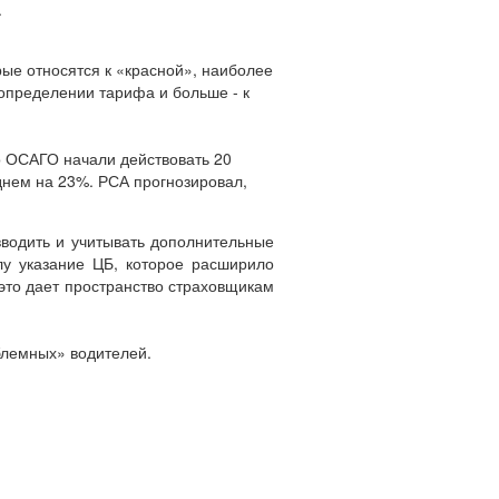
.
рые относятся к «красной», наиболее
определении тарифа и больше - к
о ОСАГО начали действовать 20
еднем на 23%. РСА прогнозировал,
вводить и учитывать дополнительные
лу указание ЦБ, которое расширило
 это дает пространство страховщикам
облемных» водителей.