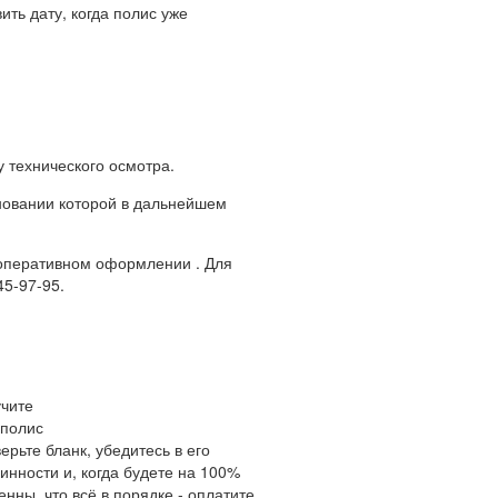
ить дату, когда полис уже
у технического осмотра.
сновании которой в дальнейшем
ё оперативном оформлении . Для
5-97-95.
чите
полис
ерьте бланк, убедитесь в его
инности и, когда будете на 100%
енны, что всё в порядке - оплатите