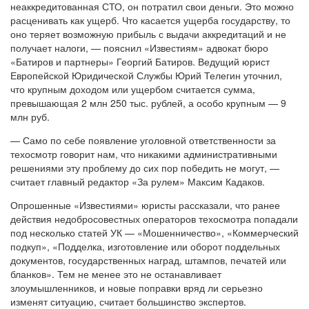
неаккредитованная СТО, он потратил свои деньги. Это можно
расценивать как ущерб. Что касается ущерба государству, то
оно теряет возможную прибыль с выдачи аккредитаций и не
получает налоги, — пояснил «Известиям» адвокат бюро
«Батиров и партнеры» Георгий Батиров. Ведущий юрист
Европейской Юридической Службы Юрий Телегин уточнил,
что крупным доходом или ущербом считается сумма,
превышающая 2 млн 250 тыс. рублей, а особо крупным — 9
млн руб.
— Само по себе появление уголовной ответственности за
техосмотр говорит нам, что никакими административными
решениями эту проблему до сих пор победить не могут, —
считает главный редактор «За рулем» Максим Кадаков.
Опрошенные «Известиями» юристы рассказали, что ранее
действия недобросовестных операторов техосмотра попадали
под несколько статей УК — «Мошенничество», «Коммерческий
подкуп», «Подделка, изготовление или оборот поддельных
документов, государственных наград, штампов, печатей или
бланков». Тем не менее это не останавливает
злоумышленников, и новые поправки вряд ли серьезно
изменят ситуацию, считает большинство экспертов.