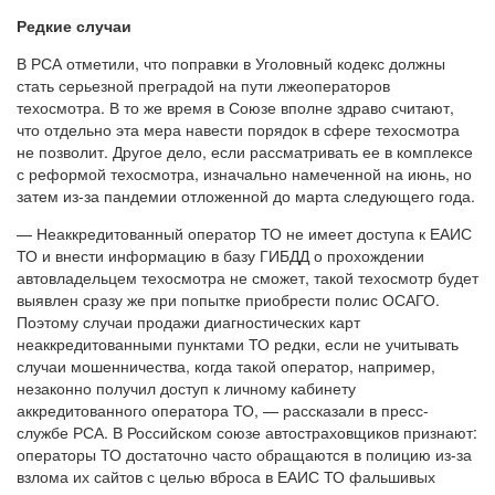
Редкие случаи
В РСА отметили, что поправки в Уголовный кодекс должны
стать серьезной преградой на пути лжеоператоров
техосмотра. В то же время в Союзе вполне здраво считают,
что отдельно эта мера навести порядок в сфере техосмотра
не позволит. Другое дело, если рассматривать ее в комплексе
с реформой техосмотра, изначально намеченной на июнь, но
затем из-за пандемии отложенной до марта следующего года.
— Неаккредитованный оператор ТО не имеет доступа к ЕАИС
ТО и внести информацию в базу ГИБДД о прохождении
автовладельцем техосмотра не сможет, такой техосмотр будет
выявлен сразу же при попытке приобрести полис ОСАГО.
Поэтому случаи продажи диагностических карт
неаккредитованными пунктами ТО редки, если не учитывать
случаи мошенничества, когда такой оператор, например,
незаконно получил доступ к личному кабинету
аккредитованного оператора ТО, — рассказали в пресс-
службе РСА. В Российском союзе автостраховщиков признают:
операторы ТО достаточно часто обращаются в полицию из-за
взлома их сайтов с целью вброса в ЕАИС ТО фальшивых