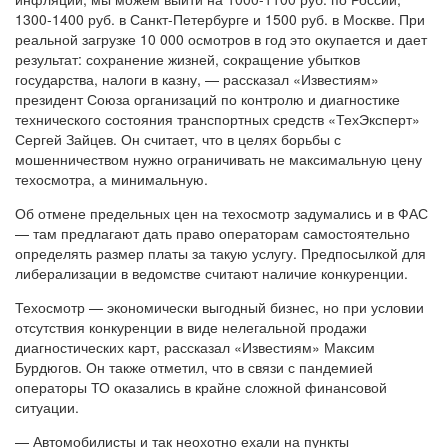
1300-1400 руб. в Санкт-Петербурге и 1500 руб. в Москве. При
реальной загрузке 10 000 осмотров в год это окупается и дает
результат: сохранение жизней, сокращение убытков
государства, налоги в казну, — рассказал «Известиям»
президент Союза организаций по контролю и диагностике
технического состояния транспортных средств «ТехЭксперт»
Сергей Зайцев. Он считает, что в целях борьбы с
мошенничеством нужно ограничивать не максимальную цену
техосмотра, а минимальную.
Об отмене предельных цен на техосмотр задумались и в ФАС
— там предлагают дать право операторам самостоятельно
определять размер платы за такую услугу. Предпосылкой для
либерализации в ведомстве считают наличие конкуренции.
Т
ехосмотр — экономически выгодный бизнес, но при условии
отсутствия конкуренции в виде нелегальной продажи
диагностических карт, рассказал «Известиям» Максим
Бурдюгов. Он также отметил, что в связи с пандемией
операторы ТО оказались в крайне сложной финансовой
ситуации.
— Автомобилисты и так неохотно ехали на пункты