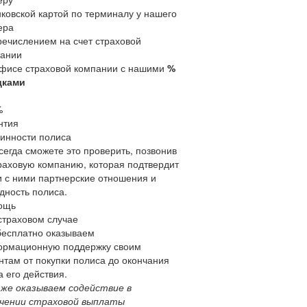
нковской картой по терминалу у нашего
ера
речислением на счет страховой
ании
офисе страховой компании с нашими
%
дками
%
нтия
инности полиса
сегда сможете это проверить, позвонив
раховую компанию, которая подтвердит
 с ними партнерские отношения и
дность полиса.
ощь
страховом случае
есплатно оказываем
рмационную поддержку своим
нтам от покупки полиса до окончания
а его действия.
 же оказываем содействие в
чении страховой выплаты