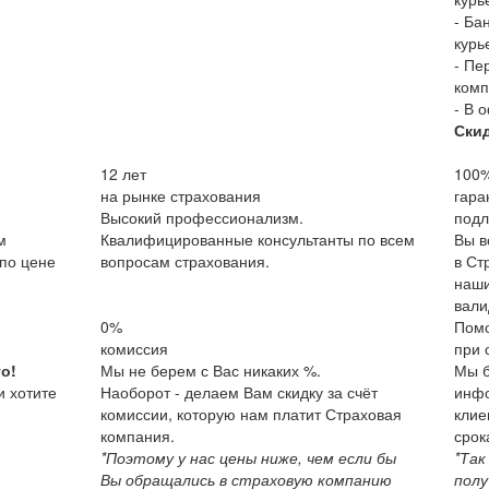
- Ба
курь
- Пе
комп
- В 
Ски
12
лет
100
на рынке страхования
гара
Высокий профессионализм.
подл
м
Квалифицированные консультанты по всем
Вы в
по цене
вопросам страхования.
в Ст
наши
вали
0%
Пом
комиссия
при 
о!
Мы не берем с Вас никаких %.
Мы б
и хотите
Наоборот - делаем Вам скидку за счёт
инфо
комиссии, которую нам платит Страховая
клие
компания.
срок
*Поэтому у нас цены ниже, чем если бы
*Так
Вы обращались в страховую компанию
полу