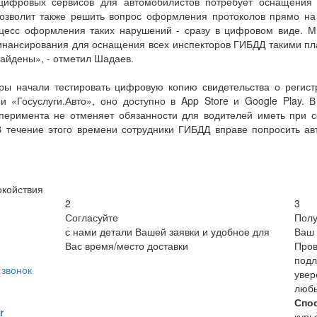
 цифровых сервисов для автомобилистов потребует оснащения
зволит также решить вопрос оформления протоколов прямо на
роцесс оформления таких нарушений - сразу в цифровом виде.
инансирования для оснащения всех инспекторов ГИБДД такими пл
айдены», - отметил Шадаев.
ы начали тестировать цифровую копию свидетельства о регистр
 «Госуслуги.Авто», оно доступно в App Store и Google Play. 
перимента не отменяет обязанности для водителей иметь при 
В течение этого времени сотрудники ГИБДД вправе попросить а
окойствия
2
3
Согласуйте
Полу
с нами детали Вашей заявки и удобное для
Ваш 
Вас время/место доставки
Пров
подл
звонок
увер
люб
Спо
r
курь