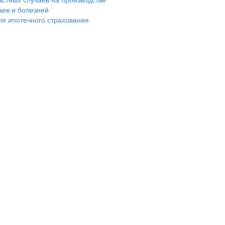
аев и болезней
ля ипотечного страхования
и