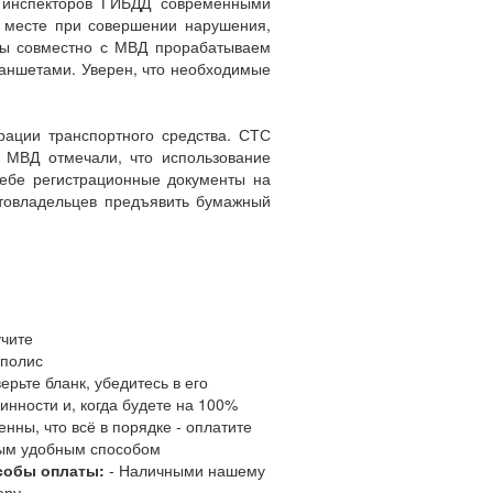
 инспекторов ГИБДД современными
 месте при совершении нарушения,
 Мы совместно с МВД прорабатываем
аншетами. Уверен, что необходимые
ации транспортного средства. СТС
В МВД отмечали, что использование
себе регистрационные документы на
втовладельцев предъявить бумажный
чите
полис
ерьте бланк, убедитесь в его
инности и, когда будете на 100%
енны, что всё в порядке - оплатите
ым удобным способом
собы оплаты:
- Наличными нашему
еру