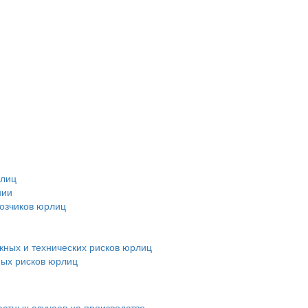
рлиц
нии
возчиков юрлиц
ных и технических рисков юрлиц
ных рисков юрлиц
астных случаев на производстве