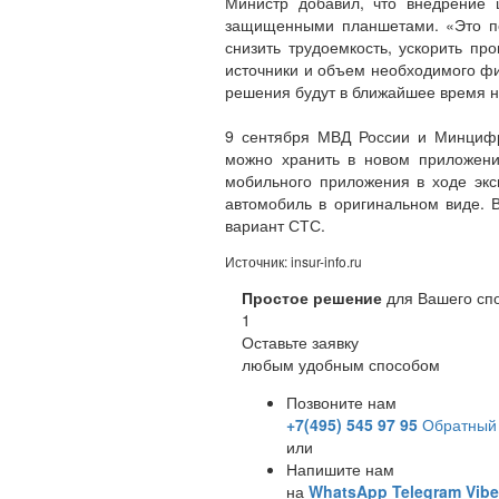
Министр добавил, что внедрение
защищенными планшетами. «Это по
снизить трудоемкость, ускорить п
источники и объем необходимого ф
решения будут в ближайшее время н
9 сентября МВД России и Минцифр
можно хранить в новом приложении
мобильного приложения в ходе экс
автомобиль в оригинальном виде. 
вариант СТС.
Источник: insur-info.ru
Простое решение
для Вашего сп
1
Оставьте заявку
любым удобным способом
Позвоните нам
+7(495) 545 97 95
Обратный 
или
Напишите нам
на
WhatsApp
Telegram
Vibe