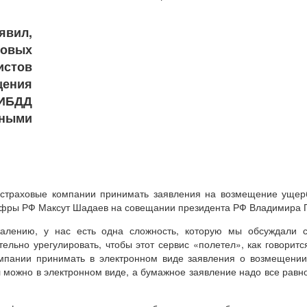
явил,
овых
истов
ения
БДД
ными
страховые компании принимать заявления на возмещение ущерб
ифры РФ Максут Шадаев на совещании президента РФ Владимира П
жалению, у нас есть одна сложность, которую мы обсуждали 
ельно урегулировать, чтобы этот сервис «полетел», как говорит
мпании принимать в электронном виде заявления о возмещении
 можно в электронном виде, а бумажное заявление надо все равно