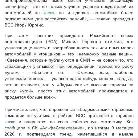
специфику – это не только улучшит условия покупателей их
автомобилей по
каско
, но и сделает автомобили более
подходящими для российских реалий», — заявил президент
ВСС Игорь Юргенс.
При этом советник президента Российского союза
автостраховщиков (РСА) Михаил Порватов отметил, что
угонозащищенность и востребованность тех или иных марок
автомобилей у угонщиков – это «немножко разные вещи».
«Сведения, которые публикуются в СМИ – не совсем то, что
страховщики учитывают при определении тарифа по риску
«угон», — объясняет он. — Скажем, если, наиболее
угоняемая машина – условно какая-нибудь модель «Лады»,
это не означает, что у «Лады» самые высокие тарифы по
риску «угон», просто этих автомобилей производится и
продается больше всех».
Примечательно, что опрошенные «Ведомостями» страховые
компании не учитывают рейтинг ВСС при расчете тарифов
каско
и опираются на свою собственную статистику. Как
сообщили в СК «АльфаСтрахование», по итогам 9 месяцев
2020 г. подтвердился тренд, наметившийся в начале