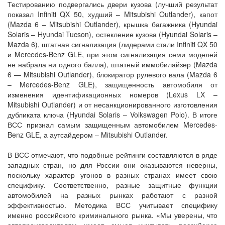
Тестированию подвергались двери кузова (лучший результат
показал Infiniti QX 50, худший – Mitsubishi Outlander), капот
(Mazda 6 – Mitsubishi Outlander), крышка багажника (Hyundai
Solaris – Hyundai Tucson), остекление кузова (Hyundai Solaris –
Mazda 6), штатная сигнализация (лидерами стали Infiniti QX 50
и Mercedes-Benz GLE, при этом сигнализация семи моделей
не набрала ни одного балла), штатный иммобилайзер (Mazda
6 — Mitsubishi Outlander), блокиратор рулевого вала (Mazda 6
– Mercedes-Benz GLE), защищенность автомобиля от
изменения идентификационных номеров (Lexus LX –
Mitsubishi Outlander) и от несанкционированного изготовления
дубликата ключа (Hyundai Solaris – Volkswagen Polo). В итоге
ВСС признал самым защищенным автомобилем Mercedes-
Benz GLE, а аутсайдером – Mitsubishi Outlander.
В ВСС отмечают, что подобные рейтинги составляются в ряде
западных стран, но для России они оказываются неверны,
поскольку характер угонов в разных странах имеет свою
специфику. Соответственно, разные защитные функции
автомобилей на разных рынках работают с разной
эффективностью. Методика ВСС учитывает специфику
именно российского криминального рынка. «Мы уверены, что
автопроизводителям имеет смысл учитывать российскую