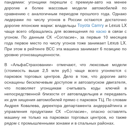
пандемии: угонщики перешли с премиум-авто на менее
дорогие и более массовые модели автомобилей по
сравнению с аналогичным периодом прошлого года. Однако
лидерами по числу угонов в России остаются достаточно
дорогие японские марки: владельцы
Toyota Camry
и Lexus LX
чаще всего обращались для возмещения по
каско
в связи с
угоном. По данным СК «Согласие», за первые 10 месяцев
года первое место по числу угонов тоже занимает Lexus LX.
При этом в рейтинге ВСС эта машина занимает 6 позицию по
уровню угонозащищенности.
В «АльфаСтраховании» отмечают, что люксовые модели
(стоимость выше 2,5 млн руб.) чаще всего угоняются с
парковок торговых центров. Дело в том, что дорогие авто
оснащены бесключевым доступом и автозапуском двигателя,
что позволяет угонщикам считывать коды ключей в
непосредственной близости от автовладельцев и передавать
их для хищения автомобилей прямо с парковок ТЦ. По словам
Андрея Ковалева, директора департамента андеррайтинга и
управления продуктами СК «Согласие», опасно оставлять
машину не только на парковках торговых центров, но также
рядом с промышленными зонами и в спальных районах.