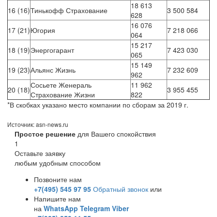
18 613
16 (16)
Тинькофф Страхование
3 500 584
628
16 076
17 (21)
Югория
7 218 066
064
15 217
18 (19)
Энергогарант
7 423 030
065
15 149
19 (23)
Альянс Жизнь
7 232 609
962
Сосьете Женераль
11 962
20 (18)
3 955 455
Страхование Жизни
822
*В скобках указано место компании по сборам за 2019 г.
Источник: asn-news.ru
Простое решение
для Вашего спокойствия
1
Оставьте заявку
любым удобным способом
Позвоните нам
+7(495) 545 97 95
Обратный звонок
или
Напишите нам
на
WhatsApp
Telegram
Viber