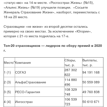
«статус-кво» на 14-м месте. «Росгосстрах Жизнь» (№15),
«Альянс Жизнь» (№19) улучшили позиции. «Сосьете
Женераль Страхование Жизни», наоборот, переместилась с
18 на 20 место.
Страховщики «не жизни» из второй десятки остались
примерно на своих местах. За исключением «Югории»,
которая с 21-го места поднялась на 17-е.
Топ-20 страховщиков — лидеров по сбору премий в 2020
г.
Сборы,
Выплаты,
Место*
Компания
тыс. р.
тыс. р.
287 302
1 (1)
СОГАЗ
94 191 168
822
114 880
2 (3)
АльфаСтрахование
50 559 089
496
108 329
3 (5)
РЕСО-Гарантия
49 760 838
748
106 539
4 (4)
Ингосстрах
50 610 671
723