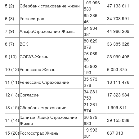
106 096
5 (2)
Сбербанк страхование жизни
47 133 611
539
85 286
6 (8)
Росгосстрах
34 708 991
461
84 934
7 (9)
АльфаСтрахование-Жизнь
44 966 209
381
80 829
8 (7)
ВСК
36 385 328
879
76 069
9 (10)
СОГАЗ-Жизнь
23 999 498
861
45 902
10 (12)
Ренессанс Жизнь
6 053 375
193
35 973
11 (11)
Ренессанс Страхование
18 111 476
278
34 281
12 (13)
Согласие
17 323 984
753
21 261
13 (15)
Сбербанк страхование
1 909 811
574
Капитал Лайф Страхование
20 979
14 (14)
39 155 036
Жизни
683
19 993
15 (20)
Росгосстрах Жизнь
867 913
081