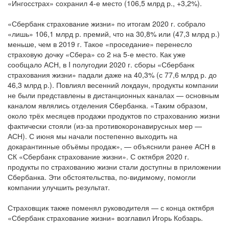
«Ингосстрах» сохранил 4-е место (106,5 млрд р., +3,2%).
«Сбербанк страхование жизни» по итогам 2020 г. собрало
«лишь» 106,1 млрд р. премий, что на 30,8% или (47,3 млрд р.)
меньше, чем в 2019 г. Такое «проседание» перенесло
страховую дочку «Сбера» со 2 на 5-е место. Как уже
сообщало АСН, в I полугодии 2020 г. сборы «Сбербанк
страхования жизни» падали даже на 40,3% (с 77,6 млрд р. до
46,3 млрд р.). Повлиял весенний локдаун, продукты компании
не были представлены в дистанционных каналах — основным
каналом являлись отделения Сбербанка. «Таким образом,
около трёх месяцев продажи продуктов по страхованию жизни
фактически стояли (из-за противокоронавирусных мер —
АСН). С июня мы начали постепенно выходить на
докарантинные объёмы продаж», — объяснили ранее АСН в
СК «Сбербанк страхование жизни». С октября 2020 г.
продукты по страхованию жизни стали доступны в приложении
Сбербанка. Эти обстоятельства, по-видимому, помогли
компании улучшить результат.
Страховщик также поменял руководителя — с конца октября
«Сбербанк страхование жизни» возглавил Игорь Кобзарь.