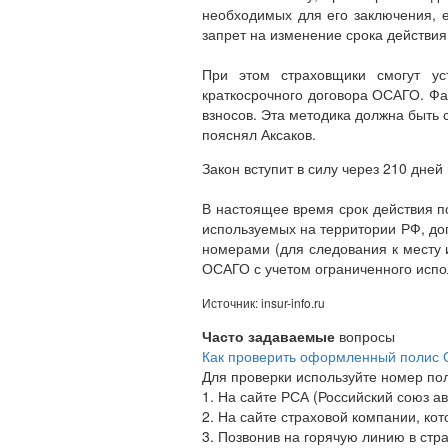
необходимых для его заключения, е
запрет на изменение срока действи
При этом страховщики смогут ус
краткосрочного договора ОСАГО. Фа
взносов. Эта методика должна быть 
пояснял Аксаков.
Закон вступит в силу через 210 дне
В настоящее время срок действия п
используемых на территории РФ, дог
номерами (для следования к месту 
ОСАГО с учетом ограниченного испол
Источник: insur-info.ru
Часто задаваемые
вопросы
Как проверить оформленный полис
Для проверки используйте номер пол
1. На сайте РСА (Российский союз а
2. На сайте страховой компании, к
3. Позвонив на горячую линию в ст