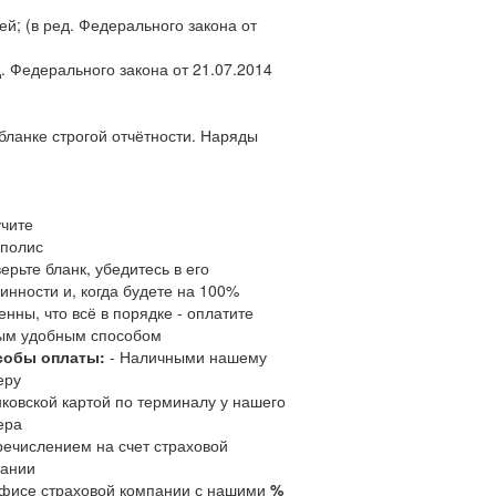
й; (в ред. Федерального закона от
. Федерального закона от 21.07.2014
ланке строгой отчётности. Наряды
чите
полис
ерьте бланк, убедитесь в его
инности и, когда будете на 100%
енны, что всё в порядке - оплатите
ым удобным способом
собы оплаты:
- Наличными нашему
еру
нковской картой по терминалу у нашего
ера
речислением на счет страховой
ании
офисе страховой компании с нашими
%