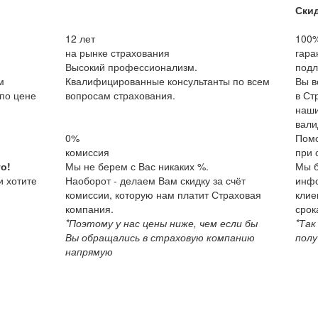
Ски
12
лет
100
на рынке страхования
гара
Высокий профессионализм.
подл
м
Квалифицированные консультанты по всем
Вы в
по цене
вопросам страхования.
в Ст
наши
вали
0%
Пом
комиссия
при 
о!
Мы не берем с Вас никаких %.
Мы б
и хотите
Наоборот - делаем Вам скидку за счёт
инфо
комиссии, которую нам платит Страховая
клие
компания.
срок
*Поэтому у нас цены ниже, чем если бы
*Так
Вы обращались в страховую компанию
полу
напрямую