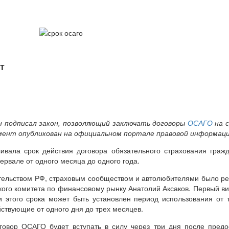
т
 подписал закон, позволяющий заключать договоры
ОСАГО
на 
умент опубликован на официальном портале правовой информаци
ивала срок действия договора обязательного страхования гражд
ервале от одного месяца до одного года.
вительством РФ, страховым сообществом и автолюбителями было р
кого комитета по финансовому рынку Анатолий Аксаков. Первый вид
и этого срока может быть установлен период использования от 
ствующие от одного дня до трех месяцев.
оговор ОСАГО будет вступать в силу через три дня после предо