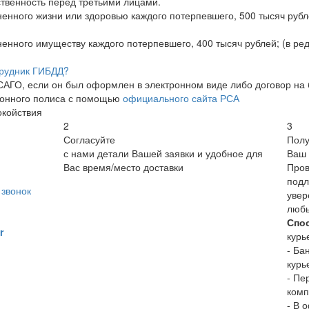
твенность перед третьими лицами.
ненного жизни или здоровью каждого потерпевшего, 500 тысяч рубле
ненного имуществу каждого потерпевшего, 400 тысяч рублей; (в ред
трудник ГИБДД?
АГО, если он был оформлен в электронном виде либо договор на б
ронного полиса с помощью
официального сайта РСА
окойствия
2
3
Согласуйте
Полу
с нами детали Вашей заявки и удобное для
Ваш 
Вас время/место доставки
Пров
подл
звонок
увер
люб
Спо
r
курь
- Ба
курь
- Пе
комп
- В 