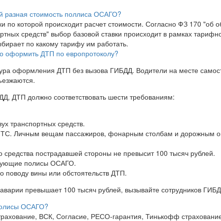
й разная стоимость поллиса ОСАГО?
ки по которой происходит расчет стоимости. Согласно ФЗ 170 "об 
ртных средств" выбор базовой ставки происходит в рамках тарифно
бирает по какому тарифу им работать.
но оформить ДТП по европротоколу?
ура оформления ДТП без вызова ГИБДД. Водители на месте самос
ъезжаются.
Д, ДТП должно соответствовать шести требованиям:
вух транспортных средств.
 ТС. Личным вещам пассажиров, фонарным столбам и дорожным о
 средства пострадавшей стороны не превысит 100 тысяч рублей.
твующие полисы ОСАГО.
по поводу вины или обстоятельств ДТП.
 аварии превышает 100 тысяч рублей, вызывайте сотрудников ГИБД
полисы ОСАГО?
рахование, ВСК, Согласие, РЕСО-гарантия, Тинькофф страхование,