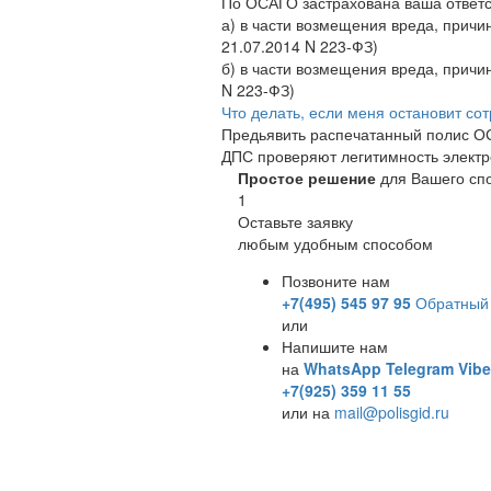
По ОСАГО застрахована ваша ответс
а) в части возмещения вреда, причи
21.07.2014 N 223-ФЗ)
б) в части возмещения вреда, причи
N 223-ФЗ)
Что делать, если меня остановит со
Предьявить распечатанный полис ОС
ДПС проверяют легитимность элект
Простое решение
для Вашего сп
1
Оставьте заявку
любым удобным способом
Позвоните нам
+7(495) 545 97 95
Обратный 
или
Напишите нам
на
WhatsApp
Telegram
Vibe
+7(925) 359 11 55
или на
mail@polisgid.ru