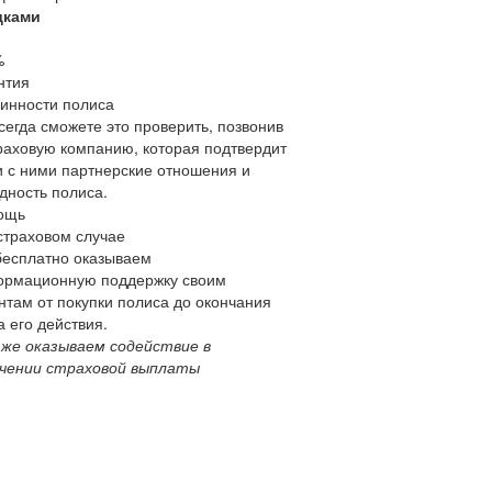
дками
%
нтия
инности полиса
сегда сможете это проверить, позвонив
раховую компанию, которая подтвердит
 с ними партнерские отношения и
дность полиса.
ощь
страховом случае
есплатно оказываем
рмационную поддержку своим
нтам от покупки полиса до окончания
а его действия.
 же оказываем содействие в
чении страховой выплаты