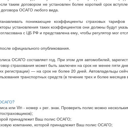
сли таким договором не установлен более короткий срок вступл
я договора ОСАГО любого вида.
танавливать понижающие коэффициенты страховых тарифов 
кторы установления таких коэффициентов они должны будут указы
согласована с ЦБ РФ и представлена ему, чтобы регулятор мог отс
й после официального опубликования.
олиса ОСАГО составляет год. При этом для автомобилей, зарегис
овор страхования может быть заключен на срок не менее пяти дн
их регистрации) — на срок не более 20 дней. Автовладельцы сейч
ьзования транспортных средств (в течение трех и более месяцев в
 ОСАГО?
иса или Vin - номер + рег. знак. Проверить полис можно нескольк
втостраховщиков);
оторой принадлежит Ваш полис ОСАГО;
раховую компанию, которой принадлежит Ваш полис ОСАГО;