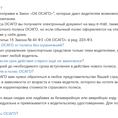
О?
у поправки в Закон «Об ОСАГО»*, которые дают водителям возможн
компании.
а ОСАГО вы получаете электронный документ на ваш e-mail, также
артного полиса ОСАГО, но если обычный полис оформляется на сп
е у себя дома.
 статьи 15 Закона № 40 ФЗ «Об ОСАГО» в ред. 223-ФЗ.
 ОСАГО от полиса без ограничений?
т управление транспортным средством только теми водителями, к
ожет любой водитель.
если срок действия старого ещё не закончился?
 дней до необходимого срока вступления в действие нового полиса.
еля в полис ОСАГО?
АГО вам нужно обратиться в любое представительство Вашей стра
в зависимости от возраста и стажа водителя, которого вы хотите в
 корректировка стоимости страхового полиса.
о ваша скидка или надбавка за безаварийную или аварийную езду.
идуальна и привязывается к водительскому удостоверению. Для пол
 по ОСАГО?