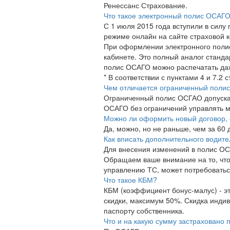
Ренессанс Страхование.
Что такое электронный полис ОСАГ
С 1 июля 2015 года вступили в сил
режиме онлайн на сайте страховой 
При оформлении электронного полис
кабинете. Это полный аналог станд
полис ОСАГО можно распечатать даж
* В соответствии с пунктами 4 и 7.2
Чем отличается ограниченный полис
Ограниченный полис ОСГАО допускае
ОСАГО без ограничений управлять м
Можно ли оформить новый договор, 
Да, можно, но не раньше, чем за 60
Как вписать дополнительного водит
Для внесения изменений в полис ОС
Обращаем ваше внимание на то, что 
управлению ТС, может потребоваться
Что такое КБМ?
КБМ (коэффициент бонус-малус) - эт
скидки, максимум 50%. Скидка индив
паспорту собственника.
Что и на какую сумму застраховано