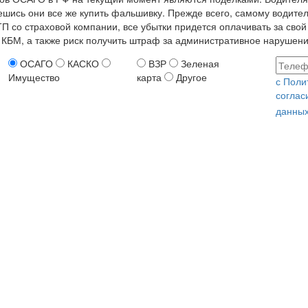
ешись они все же купить фальшивку. Прежде всего, самому водител
 со страховой компании, все убытки придется оплачивать за свой
 КБМ, а также риск получить штраф за административное нарушени
ОСАГО
КАСКО
ВЗР
Зеленая
Имущество
карта
Другое
с Поли
соглас
данных