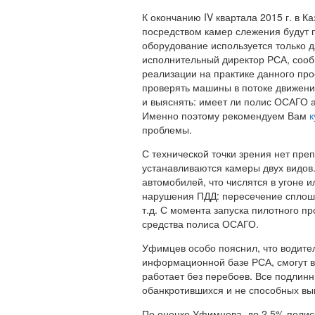
К окончанию IV квартала 2015 г. в К
посредством камер слежения будут 
оборудование используется только 
исполнительный директор РСА, сооб
реализации на практике данного про
проверять машины в потоке движени
и выяснять: имеет ли полис ОСАГО а
Именно поэтому рекомендуем Вам
к
проблемы.
С технической точки зрения нет преп
устанавливаются камеры двух видов
автомобилей, что числятся в угоне 
нарушения ПДД: пересечение сплошн
т.д. С момента запуска пилотного п
средства полиса ОСАГО.
Уфимцев особо пояснил, что водите
информационной базе РСА, смогут во
работает без перебоев. Все подлин
обанкротившихся и не способных вы
По оценке Уфимцева, до 2,5% полис