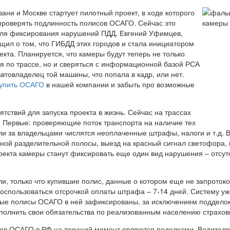
азани и Москве стартует пилотный проект, в ходе которого
проверять подлинность полисов ОСАГО. Сейчас это
для фиксирования нарушений ПДД. Евгений Уфимцев,
щил о том, что ГИБДД этих городов и стала инициатором
екта. Планируется, что камеры будут теперь не только
я по трассе, но и сверяться с информационной базой РСА
втовладелец той машины, что попала в кадр, или нет.
упить ОСАГО
в нашей компании и забыть про возможные
ятствий для запуска проекта в жизнь. Сейчас на трассах
. Первые: проверяющие поток транспорта на наличие тех
или за владельцами числятся неоплаченные штрафы, налоги и т.д.
ой разделительной полосы, выезд на красный сигнал светофора,
роекта камеры станут фиксировать еще один вид нарушения – отсут
ли, только что купившие полис, данные о котором еще не запрото
спользоваться отсрочкой оплаты штрафа – 7-14 дней. Систему уже
ные полисы ОСАГО в ней зафиксированы, за исключением подделок
полнить свои обязательства по реализованным населению страхов
ов ОСАГО в РФ на текущий момент являются поделками. Водителям 