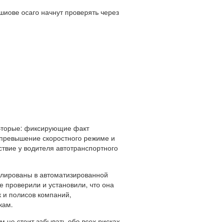
 Вторые: фиксирующие факт
 превышение скоростного режиме и
ствие у водителя автотранспортного
колированы в автоматизированной
 проверили и установили, что она
 и полисов компаний,
кам.
не стоит забывать обо всех рисках,