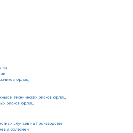
рлиц
нии
возчиков юрлиц
ных и технических рисков юрлиц
ных рисков юрлиц
астных случаев на производстве
аев и болезней