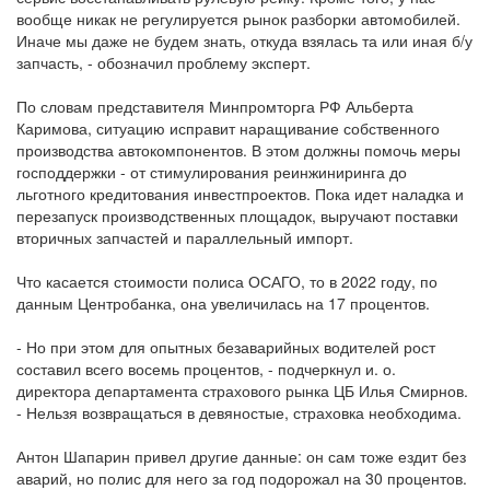
вообще никак не регулируется рынок разборки автомобилей.
Иначе мы даже не будем знать, откуда взялась та или иная б/у
запчасть, - обозначил проблему эксперт.
По словам представителя Минпромторга РФ Альберта
Каримова, ситуацию исправит наращивание собственного
производства автокомпонентов. В этом должны помочь меры
господдержки - от стимулирования реинжиниринга до
льготного кредитования инвестпроектов. Пока идет наладка и
перезапуск производственных площадок, выручают поставки
вторичных запчастей и параллельный импорт.
Что касается стоимости полиса ОСАГО, то в 2022 году, по
данным Центробанка, она увеличилась на 17 процентов.
- Но при этом для опытных безаварийных водителей рост
составил всего восемь процентов, - подчеркнул и. о.
директора департамента страхового рынка ЦБ Илья Смирнов.
- Нельзя возвращаться в девяностые, страховка необходима.
Антон Шапарин привел другие данные: он сам тоже ездит без
аварий, но полис для него за год подорожал на 30 процентов.