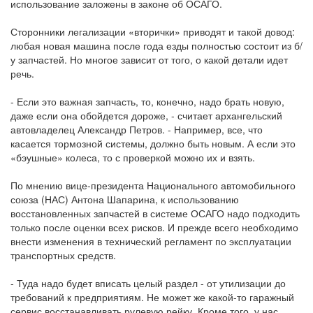
использование заложены в законе об ОСАГО.
Сторонники легализации «вторички» приводят и такой довод:
любая новая машина после года езды полностью состоит из б/
у запчастей. Но многое зависит от того, о какой детали идет
речь.
- Если это важная запчасть, то, конечно, надо брать новую,
даже если она обойдется дороже, - считает архангельский
автовладелец Александр Петров. - Например, все, что
касается тормозной системы, должно быть новым. А если это
«бэушные» колеса, то с проверкой можно их и взять.
По мнению вице-президента Национального автомобильного
союза (НАС) Антона Шапарина, к использованию
восстановленных запчастей в системе ОСАГО надо подходить
только после оценки всех рисков. И прежде всего необходимо
внести изменения в технический регламент по эксплуатации
транспортных средств.
- Туда надо будет вписать целый раздел - от утилизации до
требований к предприятиям. Не может же какой-то гаражный
сервис восстанавливать рулевую рейку. Кроме того, у нас