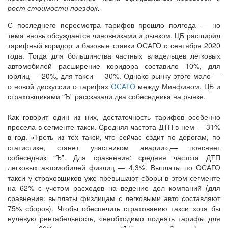
рост стоимости поездок.
С последнего пересмотра тарифов прошло полгода — но
тема вновь обсуждается чиновниками и рынком. ЦБ расширил
тарифный коридор и базовые ставки ОСАГО с сентября 2020
года. Тогда для большинства частных владельцев легковых
автомобилей расширение коридора составило 10%, для
юрлиц — 20%, для такси — 30%. Однако рынку этого мало —
о новой дискуссии о тарифах
ОСАГО
между Минфином, ЦБ и
страховщиками “Ъ” рассказали два собеседника на рынке.
Как говорит один из них, достаточность тарифов особенно
просела в сегменте такси. Средняя частота ДТП в нем — 31%
в год. «Треть из тех такси, что сейчас ездит по дорогам, по
статистике, станет участником аварии»,— поясняет
собеседник “Ъ”. Для сравнения: средняя частота ДТП
легковых автомобилей физлиц — 4,3%. Выплаты по ОСАГО
такси у страховщиков уже превышают сборы в этом сегменте
на 62% с учетом расходов на ведение дел компаний (для
сравнения: выплаты физлицам с легковыми авто составляют
75% сборов). Чтобы обеспечить страхованию такси хотя бы
нулевую рентабельность, «необходимо поднять тарифы для