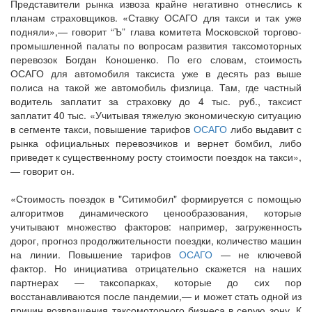
Представители рынка извоза крайне негативно отнеслись к
планам страховщиков. «Ставку ОСАГО для такси и так уже
подняли»,— говорит “Ъ” глава комитета Московской торгово-
промышленной палаты по вопросам развития таксомоторных
перевозок Богдан Коношенко. По его словам, стоимость
ОСАГО для автомобиля таксиста уже в десять раз выше
полиса на такой же автомобиль физлица. Там, где частный
водитель заплатит за страховку до 4 тыс. руб., таксист
заплатит 40 тыс. «Учитывая тяжелую экономическую ситуацию
в сегменте такси, повышение тарифов
ОСАГО
либо выдавит с
рынка официальных перевозчиков и вернет бомбил, либо
приведет к существенному росту стоимости поездок на такси»,
— говорит он.
«Стоимость поездок в "Ситимобил" формируется с помощью
алгоритмов динамического ценообразования, которые
учитывают множество факторов: например, загруженность
дорог, прогноз продолжительности поездки, количество машин
на линии. Повышение тарифов
ОСАГО
— не ключевой
фактор. Но инициатива отрицательно скажется на наших
партнерах — таксопарках, которые до сих пор
восстанавливаются после пандемии,— и может стать одной из
причин возвращения таксомоторного бизнеса в серую зону. К