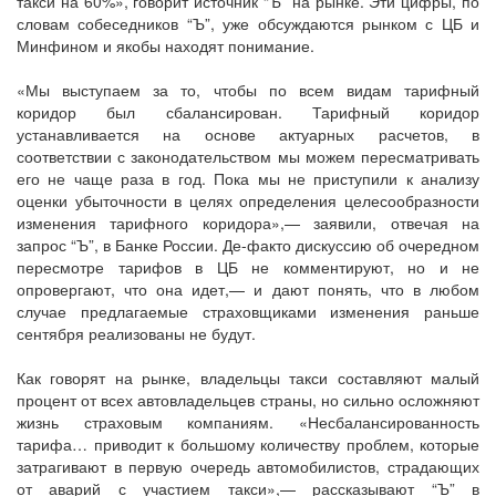
такси на 60%», говорит источник “Ъ” на рынке. Эти цифры, по
словам собеседников “Ъ”, уже обсуждаются рынком с ЦБ и
Минфином и якобы находят понимание.
«Мы выступаем за то, чтобы по всем видам тарифный
коридор был сбалансирован. Тарифный коридор
устанавливается на основе актуарных расчетов, в
соответствии с законодательством мы можем пересматривать
его не чаще раза в год. Пока мы не приступили к анализу
оценки убыточности в целях определения целесообразности
изменения тарифного коридора»,— заявили, отвечая на
запрос “Ъ”, в Банке России. Де-факто дискуссию об очередном
пересмотре тарифов в ЦБ не комментируют, но и не
опровергают, что она идет,— и дают понять, что в любом
случае предлагаемые страховщиками изменения раньше
сентября реализованы не будут.
Как говорят на рынке, владельцы такси составляют малый
процент от всех автовладельцев страны, но сильно осложняют
жизнь страховым компаниям. «Несбалансированность
тарифа… приводит к большому количеству проблем, которые
затрагивают в первую очередь автомобилистов, страдающих
от аварий с участием такси»,— рассказывают “Ъ” в