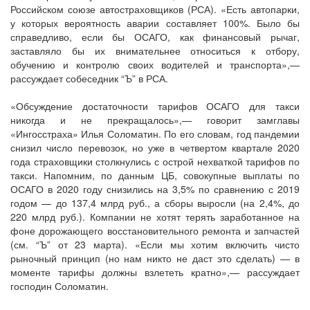
Российском союзе автостраховщиков (РСА). «Есть автопарки,
у которых вероятность аварии составляет 100%. Было бы
справедливо, если бы ОСАГО, как финансовый рычаг,
заставляло бы их внимательнее относиться к отбору,
обучению и контролю своих водителей и транспорта»,—
рассуждает собеседник “Ъ” в РСА.
«Обсуждение достаточности тарифов ОСАГО для такси
никогда и не прекращалось»,— говорит замглавы
«Ингосстраха» Илья Соломатин. По его словам, год пандемии
снизил число перевозок, но уже в четвертом квартале 2020
года страховщики столкнулись с острой нехваткой тарифов по
такси. Напомним, по данным ЦБ, совокупные выплаты по
ОСАГО в 2020 году снизились на 3,5% по сравнению с 2019
годом — до 137,4 млрд руб., а сборы выросли (на 2,4%, до
220 млрд руб.). Компании не хотят терять заработанное на
фоне дорожающего восстановительного ремонта и запчастей
(см. “Ъ” от 23 марта). «Если мы хотим включить чисто
рыночный принцип (но нам никто не даст это сделать) — в
моменте тарифы должны взлететь кратно»,— рассуждает
господин Соломатин.