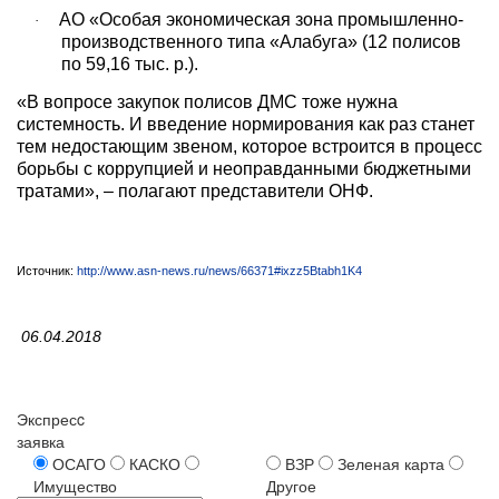
АО «Особая экономическая зона промышленно-
·
производственного типа «Алабуга» (12 полисов
по 59,16 тыс. р.).
«В вопросе закупок полисов ДМС тоже нужна
системность. И введение нормирования как раз станет
тем недостающим звеном, которое встроится в процесс
борьбы с коррупцией и неоправданными бюджетными
тратами», – полагают представители ОНФ.
Источник:
http
://
www
.
asn
-
news
.
ru
/
news
/66371#
ixzz
5
Btabh
1
K
4
06.04.2018
Экспресc
заявка
ОСАГО
КАСКО
ВЗР
Зеленая карта
Имущество
Другое