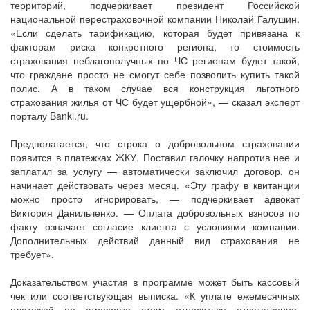
территорий, подчеркивает президент Российской
национальной перестраховочной компании Николай Галушин.
«Если сделать тарификацию, которая будет привязана к
факторам риска конкретного региона, то стоимость
страхования неблагополучных по ЧС регионам будет такой,
что граждане просто не смогут себе позволить купить такой
полис. А в таком случае вся конструкция льготного
страхования жилья от ЧС будет ущербной», — сказал эксперт
порталу Banki.ru.
Предполагается, что строка о добровольном страховании
появится в платежках ЖКУ. Поставил галочку напротив нее и
заплатил за услугу — автоматически заключил договор, он
начинает действовать через месяц. «Эту графу в квитанции
можно просто игнорировать, — подчеркивает адвокат
Виктория Данильченко. — Оплата добровольных взносов по
факту означает согласие клиента с условиями компании.
Дополнительных действий данный вид страхования не
требует».
Доказательством участия в программе может быть кассовый
чек или соответствующая выписка. «К уплате ежемесячных
платежей по страховке стоит относиться ответственно,