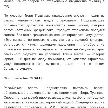
менее 8% от сборов по страхованию имущества физлиц в
год».
По словам Игоря Пушкаря, страхование жилья — один из
самых непопулярных видов страхования. Подавляющее
большинство договоров заключается заемщиками, которые
берут ипотечный кредит: закон требует страховать предмет
залога. Без этого граждане не спешат страховать имущество.
«Это связано, во-первых, с отсутствием страховой культуры,
во-вторых, с низкими доходами населения — приобретение
страхового полиса находится в перечне необходимых трат
семейного бюджета на условном 150-м месте, — говорит
юрист. — В-третьих, люди понимают, что качество страховых
услуг оставляет желать лучшего — никто не хочет потом
бегать по судам».
Обошлись без ОСАГО
Российские власти неоднократно пытались ввести
обязательное страхование жилья, напоминает Игорь Пушкарь.
Снова и снова к этой идее возвращались на фоне природных
катаклизмов, наносивших огромный ущерб. Очередная волна
разговоров поднялась в 2010 году — тогда россияне