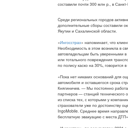
составили почти 300 млн р., в Санкт
Cреди региональных городов активне
дополнительные сборы составили око
Якутии и Сахалинской области.
«
Ингосстрах
» напоминает, что клие
Необходимость в этом возникла в св
автовладельцам быть уверенными в 
или тотального повреждения транспо
по полису каско на 30%, говорится 
«Пока нет никаких оснований для о
автомобиля и оставшегося срока ст
Княгиничев. — Мы постоянно работа
партнеров — станций технического о
из списка тех, с которыми у компани
страхователи уже по достоинству о
IngoMobile. Среднее время направл
бесплатную эвакуацию с места ДТП»
«Ингосстрах» по результатам 2021 г