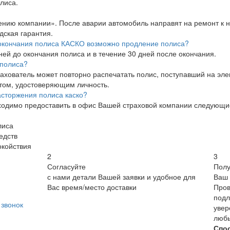
лиса.
нию компании». После аварии автомобиль направят на ремонт к 
дская гарантия.
е окончания полиса КАСКО возможно продление полиса?
ей до окончания полиса и в течение 30 дней после окончания.
 полиса?
рахователь может повторно распечатать полис, поступавший на эле
том, удостоверяющим личность.
сторжения полиса каско?
ходимо предоставить в офис Вашей страховой компании следующи
лиса
едств
окойствия
2
3
Согласуйте
Полу
с нами детали Вашей заявки и удобное для
Ваш 
Вас время/место доставки
Пров
подл
звонок
увер
люб
Спо