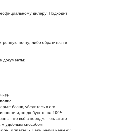
неофициальному дилеру. Подходит
ктронную почту, либо обратиться в
е документы:
чите
полис
ерьте бланк, убедитесь в его
инности и, когда будете на 100%
енны, что всё в порядке - оплатите
ым удобным способом
собы оплаты:
- Наличными нашему