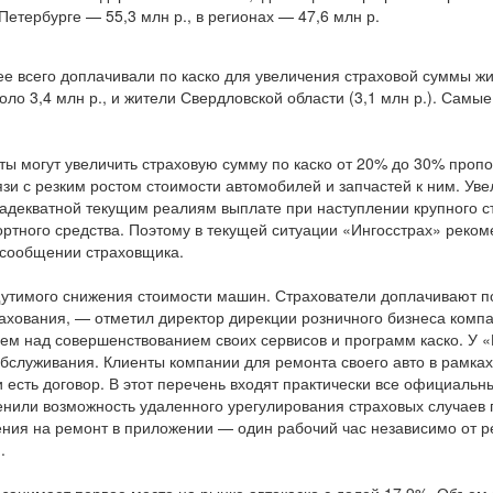
-Петербурге — 55,3 млн р., в регионах — 47,6 млн р.
е всего доплачивали по каско для увеличения страховой суммы жи
ло 3,4 млн р., и жители Свердловской области (3,1 млн р.). Самы
нты могут увеличить страховую сумму по каско от 20% до 30% проп
язи с резким ростом стоимости автомобилей и запчастей к ним. Ув
адекватной текущим реалиям выплате при наступлении крупного ст
ртного средства. Поэтому в текущей ситуации «Ингосстрах» реком
в сообщении страховщика.
щутимого снижения стоимости машин. Страхователи доплачивают по
рахования, — отметил директор дирекции розничного бизнеса комп
ем над совершенствованием своих сервисов и программ каско. У 
бслуживания. Клиенты компании для ремонта своего авто в рамка
и есть договор. В этот перечень входят практически все официаль
ценили возможность удаленного урегулирования страховых случаев
ения на ремонт в приложении — один рабочий час независимо от р
.
. занимает первое место на рынке автокаско с долей 17,9%. Объем