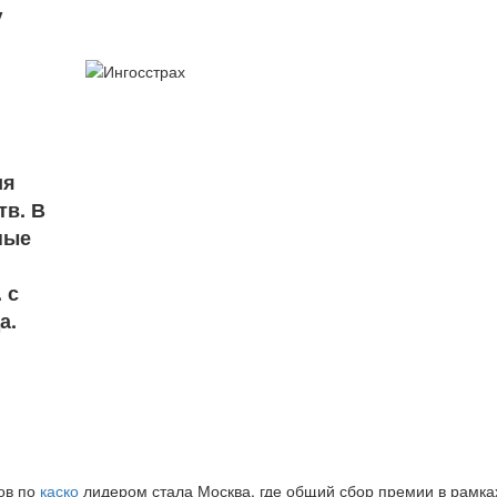
у
ия
тв. В
ные
 с
а.
ов по
каско
лидером стала Москва, где общий сбор премии в рамках