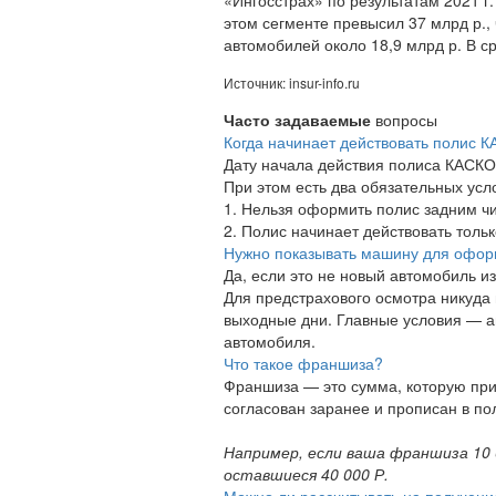
этом сегменте превысил 37 млрд р.,
автомобилей около 18,9 млрд р. В с
Источник: insur-info.ru
Часто задаваемые
вопросы
Когда начинает действовать полис 
Дату начала действия полиса КАСКО 
При этом есть два обязательных усл
1. Нельзя оформить полис задним ч
2. Полис начинает действовать толь
Нужно показывать машину для офо
Да, если это не новый автомобиль и
Для предстрахового осмотра никуда 
выходные дни. Главные условия — а
автомобиля.
Что такое франшиза?
Франшиза — это сумма, которую при
согласован заранее и прописан в п
Например, если ваша франшиза 10 
оставшиеся 40 000 Р.
Можно ли рассчитывать на получени