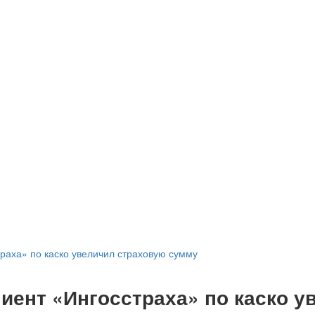
раха» по каско увеличил страховую сумму
иент «Ингосстраха» по каско у