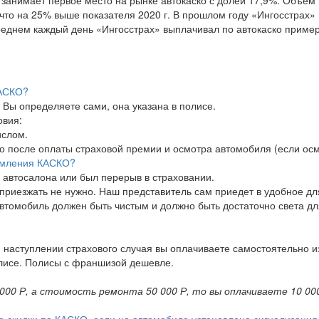
 что на 25% выше показателя 2020 г. В прошлом году «Ингосстрах»
реднем каждый день «Ингосстрах» выплачивал по автокаско пример
КАСКО?
Вы определяете сами, она указана в полисе.
овия:
ислом.
ко после оплаты страховой премии и осмотра автомобиля (если ос
рмления КАСКО?
з автосалона или был перерыв в страховании.
приезжать не нужно. Наш представитель сам приедет в удобное для 
втомобиль должен быть чистым и должно быть достаточно света 
 наступлении страхового случая вы оплачиваете самостоятельно и
олисе. Полисы с франшизой дешевле.
000 Р, а стоимость ремонта 50 000 Р, то вы оплачиваете 10 00
е скидки по КАСКО, если на автомобиле установлена сигнализация