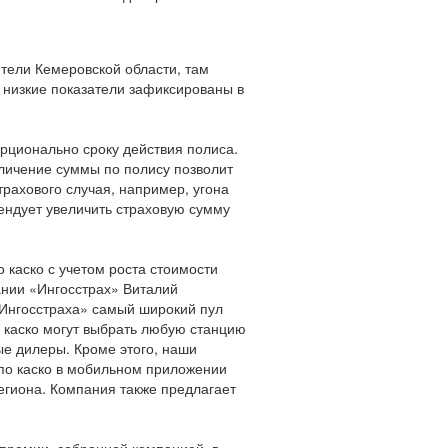
тели Кемеровской области, там
е низкие показатели зафиксированы в
орционально сроку действия полиса.
еличение суммы по полису позволит
рахового случая, например, угона
ендует увеличить страховую сумму
 каско с учетом роста стоимости
ании «Ингосстрах» Виталий
«Ингосстраха» самый широкий пул
х каско могут выбрать любую станцию
ные дилеры. Кроме этого, наши
 по каско в мобильном приложении
егиона. Компания также предлагает
 премии, собранной компанией, в