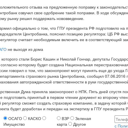
положительного отзыва на предложенную поправку к законодатель
нтробанк озвучил свое одобрение такой поправки. В ходе обсужде
ому рынку решил поддержать нововведение.
едомил официально о том, что ГПУ президента РФ подготовило на 
едседателя Центробанка, пояснил позицию регулятора: ЦБ РФ выст
регулятор считает необходимым включить ее в соответствующий за
АГО
не выходя из дома
и которого стали Борис Кашин и Николай Гончар, депутаты Государ
 согласно которому будет создана Национальная перестраховочна
сии говорил о том, что законопроект могут принять еще до ухода 
департамента страхового рынка Центробанка, сообщил 07.06.2016 
ахования автогражданской ответственности в руки государственно
дарственная Дума приняла законопроект о НПК. Пять дней спустя по
подготовить принятый в первом чтении документ ко второму чтен
ой регулятор сможет создать страховую компанию, в задачу которой
екта будет доработан и передан на экспертизу в ГПУ президента 
ОСАГО
КАСКО
ВЗР
Зеленая
Имущество
карта
Другое
с Поли