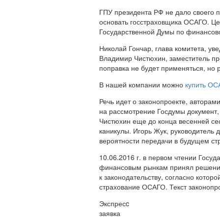
ГПУ президента РФ не дало своего 
основать госстраховщика ОСАГО. Це
Государственной Думы по финансов
Николай Гончар, глава комитета, ув
Владимир Чистюхин, заместитель пр
поправка не будет применяться, но 
В нашей компании можно
купить ОС
Речь идет о законопроекте, авторам
на рассмотрение Госдумы документ,
Чистюхин еще до конца весенней сес
каникулы. Игорь Жук, руководитель 
вероятности передачи в будущем стр
10.06.2016 г. в первом чтении Госу
финансовым рынкам принял решение 
к законодательству, согласно котор
страхование ОСАГО. Текст законопро
Экспресc
заявка