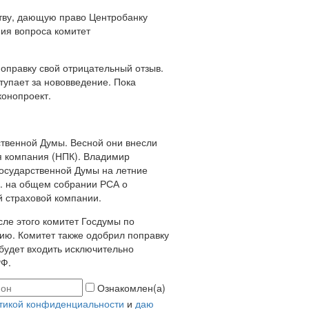
ству, дающую право Центробанку
ния вопроса комитет
поправку свой отрицательный отзыв.
упает за нововведение. Пока
конопроект.
ственной Думы. Весной они внесли
я компания (НПК). Владимир
Государственной Думы на летние
г. на общем собрании РСА о
й страховой компании.
сле этого комитет Госдумы по
ию. Комитет также одобрил поправку
 будет входить исключительно
РФ.
Ознакомлен(а)
тикой конфиденциальности
и
даю