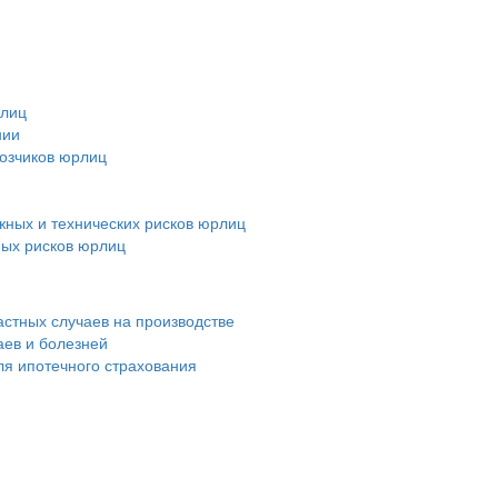
рлиц
нии
возчиков юрлиц
ных и технических рисков юрлиц
ных рисков юрлиц
астных случаев на производстве
аев и болезней
ля ипотечного страхования