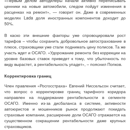
«Первым делом автодилеры начали активно переписывать
ценники на новые автомобили, следом пойдут изменения в
расценках на ремонт», — говорит он. Даже в современных
моделях Lada доля иностранных компонентов доходит до
50%.
В каско эти внешние факторы уже спровоцировали рост
тарифов – чтобы сохранить добровольное автострахование в
плюсе, страховщики уже стали поднимать цену полисов. Та же
участь ждет и ОСАГО. «Удорожание ремонта без коррекции на
уровне базовых ставок приведет к тому, что убыточность по
виду вырастет, а рентабельность упадет», – пояснил Попков.
Корректировка границ
Член правления «Росгосстраха» Евгений Ниссельсон считает,
что вопрос о корректировке границ тарифного коридора
направлен на поддержание рентабельности в сегменте
ОСАГО. Именно из-за дисбаланса в системе, активности
автоюристов и мошенников рынок продолжают покидать
страховые компании, расширение доли ОСАГО отражается на
существенном сокращении рентабельности даже крупных
страховщиков.