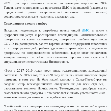
2021 года спрос оживился: количество договоров выросло на 20%.
Теперь даже корпоративные программы ДМС с франшизой (расходы до
определенной суммы застрахованный оплачивает самостоятельно)
воспринимаются вполне позитивно, указывает она.
Страховщики уходят в цифру
Пандемия подтолкнула к разработке новых опций
ДМС
, а также к
цифровизации услуг и расширению телемедицины. Оптимизировались
программы на время самоизоляции, программы реабилитации после
COVID-19, расширялась работа горячих линий с поддержкой заболевших
и их маршрутизацией, работа удаленного врача офиса, специальные
программы по сопровождению заболевших, вырос штат психологов,
которые пользуются сейчас колоссальным спросом из-за стрессовой
ситуации, перечисляет госпожа Никифорович.
«Если в 2017–2019 годах рост числа телемедицинских консультаций
составлял 15–20% в год, то в 2020 году по нашей компании спрос вырос
примерно в семь раз. На базе нашей клиники в Санкт-Петербурге мы
создали центр телемедицинского обслуживания для всей страны»,—
рассказывает госпожа Никифорович. Телемедицина приобрела статус
самостоятельного продукта, и это позволяет снижать убыточность ДМС,
такие консультации менее затраты, объясняет она.
Устойчивый рост популярности телемедицинских сервисов наблюдается
как в b2b-сегменте, так и у массовых пользователей, отмечают в пресс-