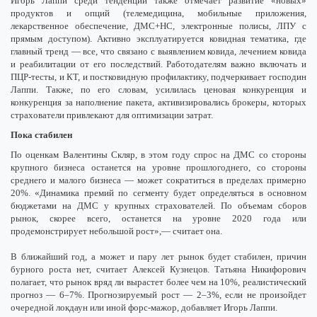
Игорь Лаппи среди тенденций также отмечает развитие «новых»
продуктов и опций (телемедицина, мобильные приложения,
лекарственное обеспечение, ДМС+НС, электронные полисы, ЛПУ с
прямым доступом). Активно эксплуатируется ковидная тематика, где
главный тренд — все, что связано с выявлением ковида, лечением ковида
и реабилитации от его последствий. Работодателям важно включать и
ПЦР-тесты, и КТ, и постковидную профилактику, подчеркивает господин
Лаппи. Также, по его словам, усилилась ценовая конкуренция и
конкуренция за наполнение пакета, активизировались брокеры, которых
страхователи привлекают для оптимизации затрат.
Пока стабилен
По оценкам Валентины Скляр, в этом году спрос на ДМС со стороны
крупного бизнеса останется на уровне прошлогоднего, со стороны
среднего и малого бизнеса — может сократиться в пределах примерно
20%. «Динамика премий по сегменту будет определяться в основном
бюджетами на ДМС у крупных страхователей. По объемам сборов
рынок, скорее всего, останется на уровне 2020 года или
продемонстрирует небольшой рост»,— считает она.
В ближайший год, а может и пару лет рынок будет стабилен, причин
бурного роста нет, считает Алексей Кузнецов. Татьяна Никифорович
полагает, что рынок вряд ли вырастет более чем на 10%, реалистический
прогноз — 6–7%. Прогнозируемый рост — 2–3%, если не произойдет
очередной локдаун или иной форс-мажор, добавляет Игорь Лаппи.