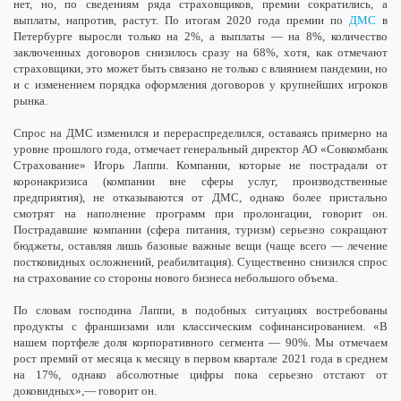
нет, но, по сведениям ряда страховщиков, премии сократились, а
выплаты, напротив, растут. По итогам 2020 года премии по
ДМС
в
Петербурге выросли только на 2%, а выплаты — на 8%, количество
заключенных договоров снизилось сразу на 68%, хотя, как отмечают
страховщики, это может быть связано не только с влиянием пандемии, но
и с изменением порядка оформления договоров у крупнейших игроков
рынка.
Спрос на ДМС изменился и перераспределился, оставаясь примерно на
уровне прошлого года, отмечает генеральный директор АО «Совкомбанк
Страхование» Игорь Лаппи. Компании, которые не пострадали от
коронакризиса (компании вне сферы услуг, производственные
предприятия), не отказываются от ДМС, однако более пристально
смотрят на наполнение программ при пролонгации, говорит он.
Пострадавшие компании (сфера питания, туризм) серьезно сокращают
бюджеты, оставляя лишь базовые важные вещи (чаще всего — лечение
постковидных осложнений, реабилитация). Существенно снизился спрос
на страхование со стороны нового бизнеса небольшого объема.
По словам господина Лаппи, в подобных ситуациях востребованы
продукты с франшизами или классическим софинансированием. «В
нашем портфеле доля корпоративного сегмента — 90%. Мы отмечаем
рост премий от месяца к месяцу в первом квартале 2021 года в среднем
на 17%, однако абсолютные цифры пока серьезно отстают от
доковидных»,— говорит он.