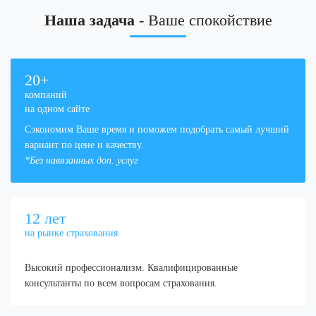
Наша задача
- Ваше спокойствие
20
+
компаний
на одном сайте
Сэкономим Ваше время и поможем подобрать самый лучший
вариант по цене и качеству.
*Без навязанных доп. услуг
12
лет
на рынке страхования
Высокий профессионализм. Квалифицированные
консультанты по всем вопросам страхования.