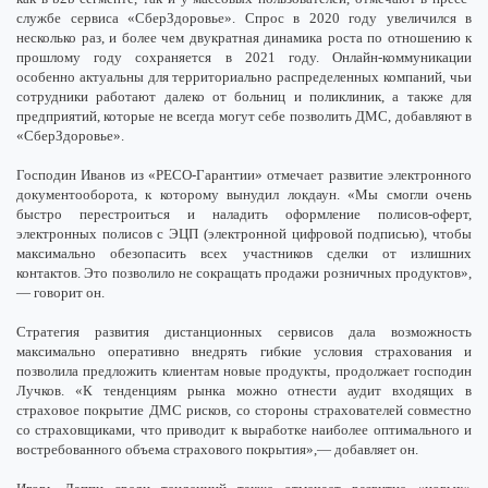
службе сервиса «СберЗдоровье». Спрос в 2020 году увеличился в
несколько раз, и более чем двукратная динамика роста по отношению к
прошлому году сохраняется в 2021 году. Онлайн-коммуникации
особенно актуальны для территориально распределенных компаний, чьи
сотрудники работают далеко от больниц и поликлиник, а также для
предприятий, которые не всегда могут себе позволить ДМС, добавляют в
«СберЗдоровье».
Господин Иванов из «РЕСО-Гарантии» отмечает развитие электронного
документооборота, к которому вынудил локдаун. «Мы смогли очень
быстро перестроиться и наладить оформление полисов-оферт,
электронных полисов с ЭЦП (электронной цифровой подписью), чтобы
максимально обезопасить всех участников сделки от излишних
контактов. Это позволило не сокращать продажи розничных продуктов»,
— говорит он.
Стратегия развития дистанционных сервисов дала возможность
максимально оперативно внедрять гибкие условия страхования и
позволила предложить клиентам новые продукты, продолжает господин
Лучков. «К тенденциям рынка можно отнести аудит входящих в
страховое покрытие ДМС рисков, со стороны страхователей совместно
со страховщиками, что приводит к выработке наиболее оптимального и
востребованного объема страхового покрытия»,— добавляет он.