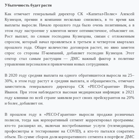
Убыточность будет расти
Как отмечает генеральный директор СК «Капитал-Полис» Алексей
Кузнецов, премии в компании несколько снизились, в то время как
выплаты выросли. Начало прошлого года было очень позитивным, а в
этом году настроение у клиентов менее оптимистичное, объясняет он.
Рост выплат, по словам господина Кузнецова, связан с отложенным
спросом, который начал проявляться в третьем и четвертом кварталах
прошлого года. Общее количество договоров растет, но явно заметен
спрос со стороны IT-компаний, добавляет господин Кузнецов. Этот
сектор стал самым растущим — ДМС важный фактор в политике
управления персоналом и привлечения новых сотрудников.
В 2020 году средняя выплата на одного обратившегося выросла на 25–
30%, в этом году растут и средняя выплата, и обращаемость, отмечает
заместитель генерального директора СК «РЕСО-Гарантия» Игорь
Иванов. При этом наблюдается высокая медицинская инфляция: в 2021
году клиники по всей стране заявляли рост своих прейскурантов на 20%
и более, добавляет он.
В прошлом году в «РЕСО-Гарантии» выросли продажи розничных
полисов, тогда как корпоративный сегмент корректировал программы:
кто-то расширял их, включая востребованные услуги (телемедицина,
профосмотры и тестирование на COVID), а кто-то пытался сократить
объем. По сумме сборов доля корпоративного сегмента в портфеле ДМС