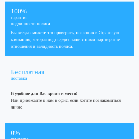
100
%
гарантия
подлинности полиса
Вы всегда сможете это проверить, позвонив в Страховую
компанию, которая подтвердит наши с ними партнерские
отношения и валидность полиса.
Бесплатная
доставка
В удобное для Вас время и место!
Или приезжайте к нам в офис, если хотите познакомиться
лично.
0%