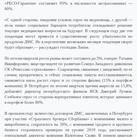
«РЕСО-Гарантии» составляет 95%, в численности застрахованных —
60%.
«С одной стороны, пандемия усилила спрос на медпомощь, с другой —
из-за новых социальных барьеров потребители откладывают решение
текущих медицинских вопросов на будущее. В следующем году две эти
тенденции могут привести к существенному росту убыточности по
продуктам ДМС. Но в перспективе нескольких месяцев тенденция скорее
будет обратная»,— рассуждает господин Лаппи.
По итогам квартала роста рынка может составить до 5%, говорит Татьяна
Никифорович, вице-президент по развитию Северо-Западного дивизиона
СК «Ренессанс-страхование». Сокращения, связанные с пандемией, по ее
словам, прекратились, и сейчас социальные пакеты восстанавливаются,
оживляется наем, растет спрос и со стороны физлиц (15% в портфеле
компании). В Петербурге по итогам квартала премии выросли на 15,8%,
добавляет директор петербургского филиала ВСК Дмитрий Лучков.
Стабилен спрос со стороны корпоративных клиентов, которые занимают
в портфеле более 90%.
В прошлом году количество договоров ДМС, заключенных в Петербурге
при участии «Страхового брокера Сбербанка» с компаниями малого и
микробизнеса, сократилось на 30%, с компаниями среднего и крупного
бизнеса сохранилось примерно на уровне 2019 года, рассказывает
генеральный директор компании Валентина Скляр. В первом квартале