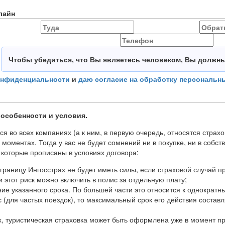
лайн
Чтобы убедиться, что Вы являетесь человеком, Вы должн
онфиденциальности
и
даю согласие на обработку персональн
 особенности и условия.
я во всех компаниях (а к ним, в первую очередь, относятся страхо
 моментах. Тогда у вас не будет сомнений ни в покупке, ни в собс
 которые прописаны в условиях договора:
границу Ингосстрах не будет иметь силы, если страховой случай п
 этот риск можно включить в полис за отдельную плату;
ние указанного срока. По большей части это относится к однократн
 (для частых поездок), то максимальный срок его действия состав
, туристическая страховка может быть оформлена уже в момент п