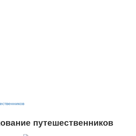
ественников
хование путешественников