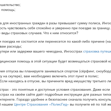
ешательство;
я помощь;
ча для иностранных граждан в разы превышает сумму полиса, Инго
сть чувствовать себя спокойно и уверенно при поездке за границу
 виды страховых случаев. Что к ним относится?
и поездка не состоится или перенесется по какой-либо причине (на
 вам расходы;
е утери или задержки вашего чемодана, Ингосстрах
страховка путеш
дицинская помощь в этой ситуации будет возмещаться страховой 
мя отпуска вы планируете заниматься спортом (сёрфинг, сноуборд,
у на скутере), вам необходимо включить этот пункт в полис;
Если находясь в отпуске, вы причините вред имуществу третьего л
трах - это понятные и доступные условия страхования. Даже если 
сстрах на своём сайте даёт подробные инструкции для разных типо
нтернете. Гораздо удобнее и безопаснее сначала получить консуль
 В нашем
Центре Страхования «ПолисГид»
вы получите её по той ж