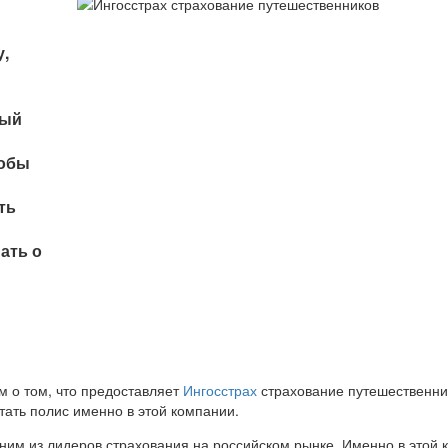
у,
ный
тобы
ть
ать о
м о том, что предоставляет
Ингосстрах
страхование путешественни
тать полис именно в этой компании.
одним из лидеров страхования на российском рынке. Именно в это