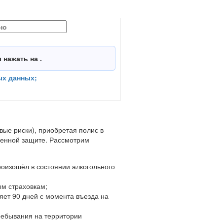
ы нажать на
.
ых данных;
вые риски), приобретая полис в
твенной защите. Рассмотрим
роизошёл в состоянии алкогольного
ым страховкам;
ляет 90 дней с момента въезда на
ребывания на территории