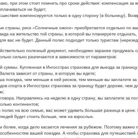
ако, при этом стоит помнить про сроки действия: компенсация за 
ыплачиваться не будет;
шествия компенсируется только в одну сторону (в больницу). Возв
ые страны, риск «Солнечные ожоги» приобретается отдельно по в
ида на жительство той страны, в которой вы планируете отдыхать,
ля вас не будет. Данный полис подходит только туристам (нерезид
йствительно полезный документ, необходимо заранее продумать св
ольно сильно различаются в зависимости от параметров:
 суммы. Купленная в Ингосстрах страховка для выезда за границу
Валюта зависит от страны, в которую вы едете;
ша поездка, чем меньше в ней рисков, тем меньше вы заплатите за
ов спорта в Ингосстрах страховка за границу будет дороже, чем 
м;
говора. Направляясь на неделю в одну страну, вы заплатите за по
олько континентов;
 полис на всю семью, вас может удивить большая разница в цене. 
людей будет стоить больше, чем на взрослых.
м более, когда дело касается лечения за рубежом. Поэтому важно
 особенностям вашей поездки. А чтобы страховка для путешествий 