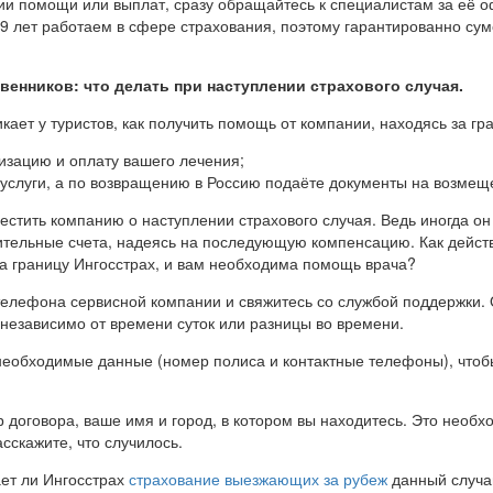
ии помощи или выплат, сразу обращайтесь к специалистам за её
9 лет работаем в сфере страхования, поэтому гарантированно су
венников: что делать при наступлении страхового случая.
ает у туристов, как получить помощь от компании, находясь за гра
изацию и оплату вашего лечения;
услуги, а по возвращению в Россию подаёте документы на возмещ
стить компанию о наступлении страхового случая. Ведь иногда он
ительные счета, надеясь на последующую компенсацию. Как действо
за границу Ингосстрах, и вам необходима помощь врача?
елефона сервисной компании и свяжитесь со службой поддержки. 
независимо от времени суток или разницы во времени.
необходимые данные (номер полиса и контактные телефоны), чтобы
договора, ваше имя и город, в котором вы находитесь. Это необх
сскажите, что случилось.
ает ли Ингосстрах
страхование выезжающих за рубеж
данный случа