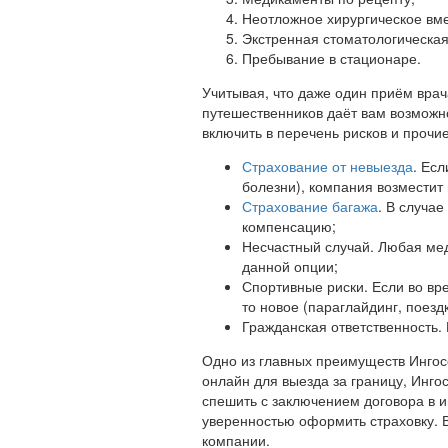
Неотложное хирургическое вм
Экстренная стоматологическа
Пребывание в стационаре.
Учитывая, что даже один приём вра
путешественников даёт вам возможно
включить в перечень рисков и прочие
Страхование от невыезда
. Есл
болезни), компания возместит
Страхование багажа
. В случа
компенсацию;
Несчастный случай. Любая ме
данной опции;
Спортивные риски. Если во вре
то новое (параглайдинг, поездк
Гражданская ответственность. 
Одно из главных преимуществ Ингосс
онлайн для выезда за границу, Инго
спешить с заключением договора в и
уверенностью оформить страховку.
компании.