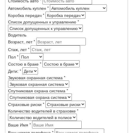
Стоимость авто
*
Автомобиль куплен
*
Коробка передач
*
Список допущенных к управлению
*
Водитель
Возраст, лет
*
Стаж, лет
*
Пол
*
Состою в браке
*
Дети:
*
Звуковая охранная система
*
Спутниковая охрана система
*
Страховые риски
*
Количество водителей в страховке
*
Ваше Имя
*
Ваш номер телефона
*