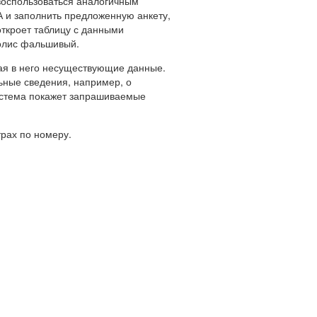
оспользоваться аналогичным
А и заполнить предложенную анкету,
откроет таблицу с данными
полис фальшивый.
ая в него несуществующие данные.
ьные сведения, например, о
истема покажет запрашиваемые
рах по номеру.