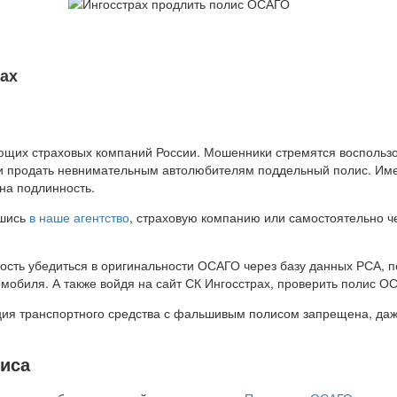
ах
ующих страховых компаний России. Мошенники стремятся воспольз
) и продать невнимательным автолюбителям поддельный полис. Им
на подлинность.
вшись
в наше агентство
, страховую компанию или самостоятельно ч
ость убедиться в оригинальности ОСАГО через базу данных РСА, п
обиля. А также войдя на сайт СК Ингосстрах, проверить полис О
ция транспортного средства с фальшивым полисом запрещена, даже
лиса