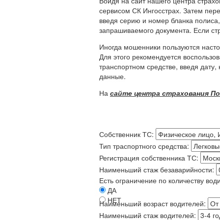
Войдя на сайт нашего центра страх
сервисом СК Ингосстрах. Затем пере
введя серию и номер бланка полиса
запрашиваемого документа. Если ст
Иногда мошенники пользуются наст
Для этого рекомендуется воспользо
транспортном средстве, введя дату
данные.
На
сайте центра страхования П
Собственник ТС:
Тип траспортного средства:
Регистрация собственника ТС:
Наименьший стаж безаварийности:
Есть ограничение по количеству вод
ДА
НЕТ
Наименьший возраст водителей:
Наименьший стаж водителей: