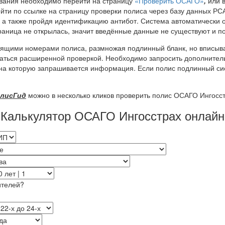
ования необходимо перейти на страницу
«Проверить ОСАГО»
,
или в
йти по ссылке на страницу проверки полиса через базу данных РС
, а также пройдя идентификацию антибот. Система автоматически 
раница не открылась, значит введённые данные не существуют и 
оящими номерами полиса, размножая подлинный бланк, но вписыв
ваться расширенной проверкой. Необходимо запросить дополнител
, на которую запрашивается информация. Если полис подлинный с
олисГид
можно в несколько кликов проверить полис ОСАГО Ингосст
Калькулятор ОСАГО Ингосстрах онлайн
ителей?