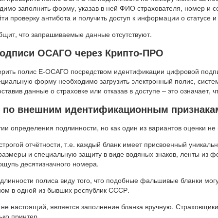
димо заполнить форму, указав в ней ФИО страхователя, номер и с
ти проверку антибота и получить доступ к информации о статусе и
щит, что запрашиваемые данные отсутствуют.
подписи ОСАГО через Крипто-ПРО
верить полис Е-ОСАГО посредством идентификации цифровой подп
пециальную форму необходимо загрузить электронный полис, систе
ставив данные о страховке или отказав в доступе – это означает, 
О по внешним идентификационным признака
тии определения подлинности, но как один из вариантов оценки не
рогой отчётности, т.е. каждый бланк имеет присвоенный уникальн
размеры и специальную защиту в виде водяных знаков, ленты из фо
 ощупь десятизначного номера.
одлинности полиса виду того, что подобные фальшивые бланки мог
ом в одной из бывших республик СССР.
т не настоящий, является заполнение бланка вручную. Страховщик
ько принтер.