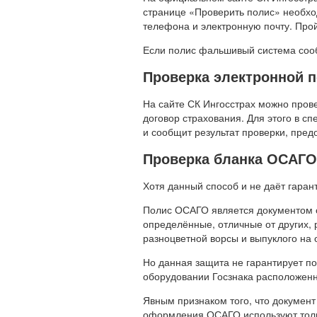
странице «Проверить полис» необхо
телефона и электронную почту. Прой
Если полис фальшивый система сооб
Проверка электронной 
На сайте СК Ингосстрах можно про
договор страхования. Для этого в с
и сообщит результат проверки, предо
Проверка бланка ОСАГ
Хотя данный способ и не даёт гаран
Полис ОСАГО является документом ст
определённые, отличные от других, 
разноцветной ворсы и выпуклого на
Но данная защита не гарантирует п
оборудовании Госзнака расположенн
Явным признаком того, что докумен
оформления ОСАГО используют тол