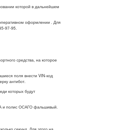
сновании которой в дальнейшем
ё оперативном оформлении . Для
5-97-95.
ртного средства, на которое
вшиеся поля внести VIN-код
ерку антибот.
еди которых будут
СА и полис ОСАГО фальшивый.
олько секунд. Для этого на