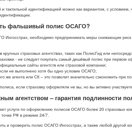
 и тактильной идентификацией можно как вариантом, с условием, 
 идентификации.
пить фальшивый полис ОСАГО?
АГО Ингосстрах, необходимо предпринимать меры снижающие риск
в крупных страховых агентствах, таких как ПолисГид или непосредс
раховки - не следует покупать самый дешёвый полис при первом 
фициальные сайты агентств или страховой компании;
если не выполнено хотя бы одно условие ОСАГО;
того же агента или СК – это позволит значительно сэкономить при
полиса, если страховку оформляли не вы, но вы активно участвует
ным агентством – гарантия подлинности по
ает услуги по оформлению полисов ОСАГО более 20 страховых ко
точке РФ в режиме 24/7.
ить и проверить полис ОСАГО Ингосстрах, а также любой другой ко