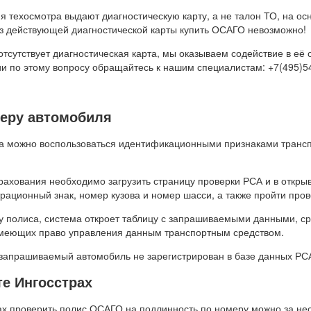
я техосмотра выдают диагностическую карту, а не талон ТО, на о
з действующей диагностической карты купить ОСАГО невозможно!
 отсутствует диагностическая карта, мы оказываем содействие в е
 по этому вопросу обращайтесь к нашим специалистам: +7(495)54
меру автомобиля
а можно воспользоваться идентификационными признаками транспо
трахования необходимо загрузить страницу проверки РСА и в откры
рационный знак, номер кузова и номер шасси, а также пройти пров
ру полиса, система откроет таблицу с запрашиваемыми данными, ср
меющих право управления данным транспортным средством.
т запрашиваемый автомобиль не зарегистрирован в базе данных Р
те Ингосстрах
х проверить полис ОСАГО на подлинность по номеру можно за неск