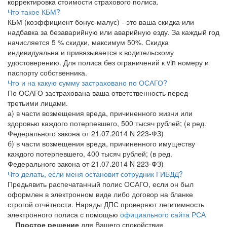
корректировка стоимости страхового полиса.
Что такое КБМ?
КБМ (коэффициент бонус-малус) - это ваша скидка или
надбавка за безаварийную или аварийную езду. За каждый год
начисляется 5 % скидки, максимум 50%. Скидка
индивидуальна и привязывается к водительскому
удостоверению. Для полиса без ограничений к vin номеру и
паспорту собственника.
Что и на какую сумму застраховано по ОСАГО?
По ОСАГО застрахована ваша ответственность перед
третьими лицами.
а) в части возмещения вреда, причиненного жизни или
здоровью каждого потерпевшего, 500 тысяч рублей; (в ред.
Федерального закона от 21.07.2014 N 223-ФЗ)
б) в части возмещения вреда, причиненного имуществу
каждого потерпевшего, 400 тысяч рублей; (в ред.
Федерального закона от 21.07.2014 N 223-ФЗ)
Что делать, если меня остановит сотрудник ГИБДД?
Предьявить распечатанный полис ОСАГО, если он был
оформлен в электронном виде либо договор на бланке
строгой отчётности. Наряды ДПС проверяют легитимность
электронного полиса с помощью
официального сайта РСА
Простое решение
для Вашего спокойствия