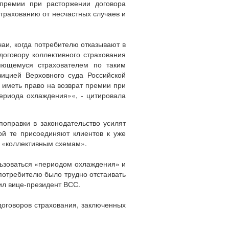
премии при расторжении договора
трахованию от несчастных случаев и
аи, когда потребителю отказывают в
договору коллективного страхования
яющемуся страхователем по таким
зицией Верховного суда Российской
 иметь право на возврат премии при
ериода охлаждения»«, - цитировала
оправки в законодательство усилят
ой те присоединяют клиентов к уже
 «коллективным схемам».
льзоваться «периодом охлаждения» и
 потребителю было трудно отстаивать
тил вице-президент ВСС.
договоров страхования, заключенных