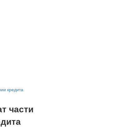
нии кредита
ат части
едита