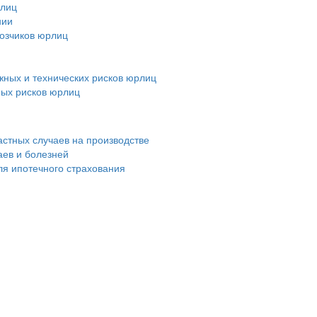
рлиц
нии
возчиков юрлиц
ных и технических рисков юрлиц
ных рисков юрлиц
астных случаев на производстве
аев и болезней
ля ипотечного страхования