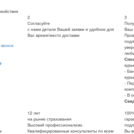
окойствия
2
3
Согласуйте
Полу
с нами детали Вашей заявки и удобное для
Ваш 
Вас время/место доставки
Пров
подл
звонок
увер
люб
Спо
r
курь
- Ба
курь
- Пе
комп
- В 
Ски
12
лет
100
на рынке страхования
гара
Высокий профессионализм.
подл
м
Квалифицированные консультанты по всем
Вы в