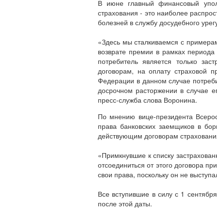
В июне главный финансовый упол
страхования - это наиболее распро
болезней в службу досудебного урег
«Здесь мы сталкиваемся с примерам
возврате премии в рамках периода 
потребитель является только за
договорам, на оплату страховой п
Федерации в данном случае потреби
досрочном расторжении в случае е
пресс-служба слова Воронина.
По мнению вице-президента Всерос
права банковских заемщиков в бор
действующим договорам страховани
«Примкнувшие к списку застрахован
отсоединиться от этого договора пр
свои права, поскольку он не выступ
Все вступившие в силу с 1 сентябр
после этой даты.