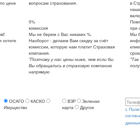
по цене
вопросам страхования.
в Ст
наши
вали
0%
Пом
комиссия
при 
о!
Мы не берем с Вас никаких %.
Мы б
и хотите
Наоборот - делаем Вам скидку за счёт
инфо
комиссии, которую нам платит Страховая
клие
компания.
срок
*Поэтому у нас цены ниже, чем если бы
*Так
Вы обращались в страховую компанию
полу
напрямую
ОСАГО
КАСКО
ВЗР
Зеленая
Имущество
карта
Другое
с Поли
соглас
данных