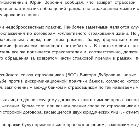
номоченный Юрий Воронин сообщал, что возврат страховой 
страненная тематика обращений граждан по страхованию жизни и с
улирования споров.
и недобросовестных практик. Наиболее заметными являются случ
охлаждения по договорам коллективного страхования жизни. По 
страхованным лицом, при этом расходы банку, формально явл
ремии фактически возмещает потребитель. В соответствии с по
тель все же признается страхователем и, соответственно, должен
го обращения за возвратом части страховой премии в рамках «п
сийского союза страховщиков (ВСС) Виктора Дубровина, новые п
ьбе против дискриминационной практики банков, согласно котор
я, заключенным между банком и страховщиком по так называемым
ных лиц по давно текущему договору люди не имели права воспо
и желании. Кроме того, при возникновении спора со страховщиком
ал стороной договора, касающегося двух юридических лиц», - отме
я поправки будут применяться к правоотношениям, возникшим из 