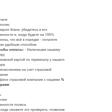
чите
полис
ерьте бланк, убедитесь в его
инности и, когда будете на 100%
енны, что всё в порядке - оплатите
ым удобным способом
собы оплаты:
- Наличными нашему
еру
нковской картой по терминалу у нашего
ера
речислением на счет страховой
ании
офисе страховой компании с нашими
%
дками
%
нтия
инности полиса
сегда сможете это проверить, позвонив