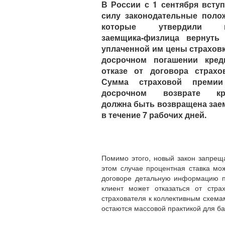
В России с 1 сентября всту
силу законодательные поло
которые утвердили п
заемщика-физлица вернуть 
уплаченной им цены страхов
досрочном погашении кред
отказе от договора страхо
Сумма страховой преми
досрочном возврате кр
должна быть возвращена за
в течение 7 рабочих дней.
Помимо этого, новый закон запрещ
этом случае процентная ставка мо
договоре детальную информацию по
клиент может отказаться от стра
страхователя к коллективным схема
остаются массовой практикой для б