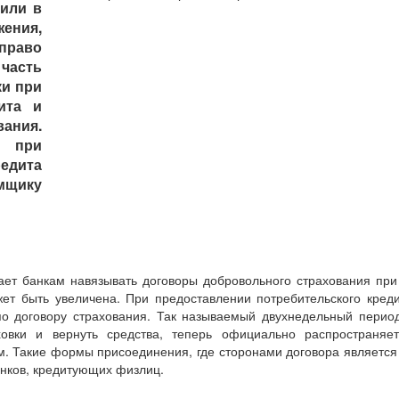
пили в
жения,
раво
часть
ки при
ита и
вания.
и при
едита
емщику
ает банкам навязывать договоры добровольного страхования при 
жет быть увеличена. При предоставлении потребительского креди
 договору страхования. Так называемый двухнедельный период
ховки и вернуть средства, теперь официально распространя
м. Такие формы присоединения, где сторонами договора является 
анков, кредитующих физлиц.