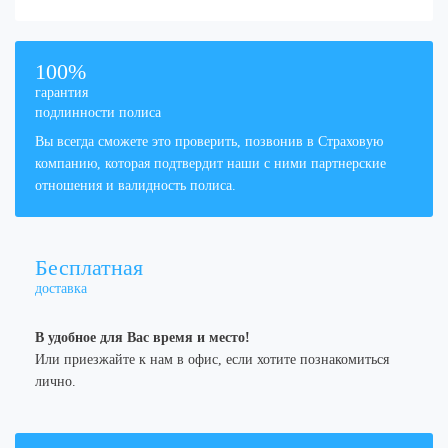
100
%
гарантия
подлинности полиса
Вы всегда сможете это проверить, позвонив в Страховую
компанию, которая подтвердит наши с ними партнерские
отношения и валидность полиса.
Бесплатная
доставка
В удобное для Вас время и место!
Или приезжайте к нам в офис, если хотите познакомиться
лично.