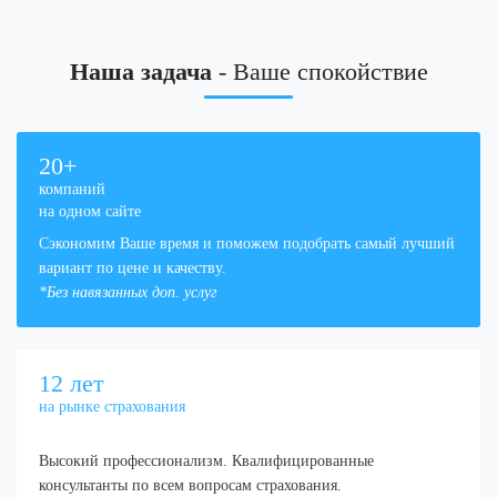
Наша задача
- Ваше спокойствие
20
+
компаний
на одном сайте
Сэкономим Ваше время и поможем подобрать самый лучший
вариант по цене и качеству.
*Без навязанных доп. услуг
12
лет
на рынке страхования
Высокий профессионализм. Квалифицированные
консультанты по всем вопросам страхования.