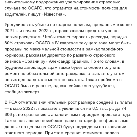
значительному подорожанию урегулирования страховых
случаев по ОСАГО, что отразится на стоимости полисов для
водителей, пишут «Известия».
Урегулировать убытки по старым полисам, проданным в конце
2021 г. и начале 2022 г., страховщикам придется уже по
новым расценкам. Чтобы компенсировать расходы, порядка
80% страховок ОСАГО в IV квартале текущего года могут быть
проданы по максимальной стоимости в рамках тарифного
коридора, рассказал директор по развитию страхового
бизнеса «Сравни.ру» Александр Крайник. По его словам, в
будущем автовладельцам также будет сложнее получить
ремонт по обязательной автогражданке, а выплат с учетом
новых цен на детали может не хватать. Такая проблема в
ОСАГО была и раньше, однако сейчас она усугубится,
сообщил эксперт.
В РСА отметили значительный рост размера средней выплаты
— к маю 2022 г. показатель увеличился на 8,5 тыс. р., до 74
806 р. по сравнению с аналогичным периодом прошлого года.
Такое повышение неизбежно давит на тариф, но финальные
данные по ценам на ОСАГО будут подведены по окончании
отчетного периода. При этом средняя стоимость полиса