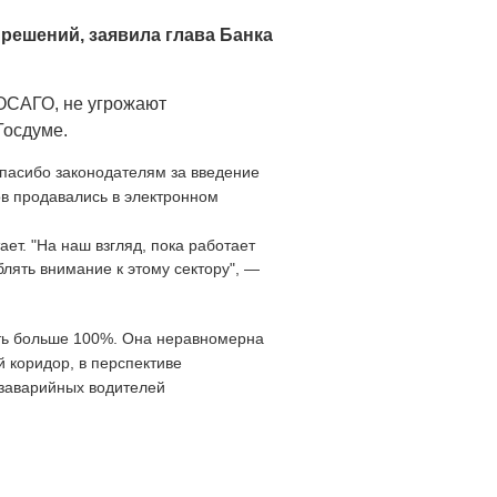
решений, заявила глава Банка
 ОСАГО, не угрожают
Госдуме.
спасибо законодателям за введение
ов продавались в электронном
ет. "На наш взгляд, пока работает
блять внимание к этому сектору", —
сть больше 100%. Она неравномерна
й коридор, в перспективе
езаварийных водителей