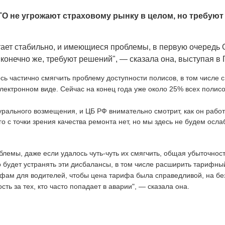
не угрожают страховому рынку в целом, но требуют 
тает стабильно, и имеющиеся проблемы, в первую очередь
 конечно же, требуют решений", — сказала она, выступая в 
ь частично смягчить проблему доступности полисов, в том числе 
лектронном виде. Сейчас на конец года уже около 25% всех полис
урального возмещения, и ЦБ РФ внимательно смотрит, как он работа
о с точки зрения качества ремонта нет, но мы здесь не будем осла
блемы, даже если удалось чуть-чуть их смягчить, общая убыточно
но будет устранять эти дисбалансы, в том числе расширить тарифны
фам для водителей, чтобы цена тарифа была справедливой, на б
ть за тех, кто часто попадает в аварии", — сказала она.