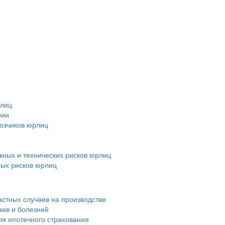
рлиц
нии
возчиков юрлиц
ных и технических рисков юрлиц
ных рисков юрлиц
астных случаев на производстве
аев и болезней
ля ипотечного страхования