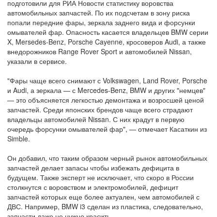
подготовили для РИА Новости статистику воровства
автомобильных запчастей. По их подсчетам в зону риска
попали передние фары, зеркала заднего вида и форсунки
омывателей фар. Опасность касается владельцев BMW серии
X, Mersedes-Benz, Porsche Cayenne, кросоверов Audi, а также
внедорожников Range Rover Sport и автомобилей Nissan,
указали в сервисе.
"Фары чаще всего снимают с Volkswagen, Land Rover, Porsche
и Audi, а зеркала — с Mercedes-Benz, BMW и других "немцев"
— это объясняется легкостью демонтажа и возросшей ценой
запчастей. Среди японских брендов чаще всего страдают
владельцы автомобилей Nissan. С них крадут в первую
очередь форсунки омывателей фар", — отмечает Касаткин из
Simble.
Он добавил, что таким образом черный рынок автомобильных
запчастей делает запасы чтобы избежать дефицита в
будущем. Также эксперт не исключает, что скоро в России
столкнутся с воровством и электромобилей, дефицит
запчастей которых еще более актуален, чем автомобилей с
ДВС. Например, BMW i3 сделан из пластика, следовательно,
запчасти даже не нужно красить.