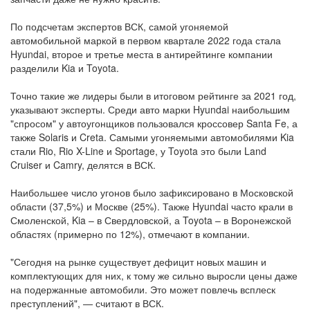
По подсчетам экспертов ВСК, самой угоняемой
автомобильной маркой в первом квартале 2022 года стала
Hyundai, второе и третье места в антирейтинге компании
разделили Kia и Toyota.
Точно такие же лидеры были в итоговом рейтинге за 2021 год,
указывают эксперты. Среди авто марки Hyundai наибольшим
"спросом" у автоугонщиков пользовался кроссовер Santa Fe, а
также Solaris и Creta. Самыми угоняемыми автомобилями Kia
стали Rio, Rio X-Line и Sportage, у Toyota это были Land
Cruiser и Camry, делятся в ВСК.
Наибольшее число угонов было зафиксировано в Московской
области (37,5%) и Москве (25%). Также Hyundai часто крали в
Смоленской, Kia – в Свердловской, а Toyota – в Воронежской
областях (примерно по 12%), отмечают в компании.
"Сегодня на рынке существует дефицит новых машин и
комплектующих для них, к тому же сильно выросли цены даже
на подержанные автомобили. Это может повлечь всплеск
преступлений", — считают в ВСК.